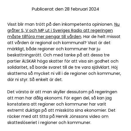
Publicerat den 28 februari 2024
Visst blir man trött på den inkompetenta opinionen.
Nu
gråter S, V och MP ut i Sveriges Radio att regeringen
måste tillföra mer pengar till vården
. Har de helt missat
att vården är regional och kommunal? Visst är det
märkligt, både regioner och kommuner har ju
beskattningsrätt. Och med tanke på att dessa tre
partier ÄLSKAR höga skatter för att visa sin godhet och
solidaritet, så borde svaret till de tre vara självklart. Höj
skatterna så mycket ni vill i de regioner och kommuner,
där ni styr. Så enkelt är det.
Det värsta är att man skyller dessutom på regeringen
att man har dålig ekonomi. För egen del, så kan jag
konstatera att regioner och kommuner har varit
extremt duktiga på att missköta sina ekonomier. Det
räcker med att titta på Henrik Jönssons video om
skatteslöseriet i regioner och kommuner.