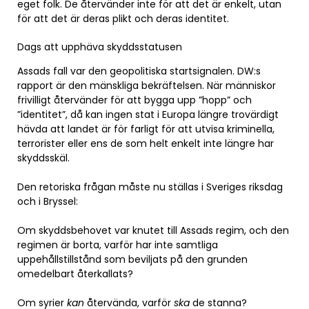
eget folk. De återvänder inte för att det är enkelt, utan
för att det är deras plikt och deras identitet.
Dags att upphäva skyddsstatusen
Assads fall var den geopolitiska startsignalen. DW:s
rapport är den mänskliga bekräftelsen. När människor
frivilligt återvänder för att bygga upp ”hopp” och
”identitet”, då kan ingen stat i Europa längre trovärdigt
hävda att landet är för farligt för att utvisa kriminella,
terrorister eller ens de som helt enkelt inte längre har
skyddsskäl.
Den retoriska frågan måste nu ställas i Sveriges riksdag
och i Bryssel:
Om skyddsbehovet var knutet till Assads regim, och den
regimen är borta, varför har inte samtliga
uppehållstillstånd som beviljats på den grunden
omedelbart återkallats?
Om syrier
kan
återvända, varför
ska
de stanna?