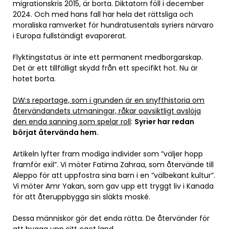
migrationskris 2015, är borta. Diktatorn föll i december
2024. Och med hans fall har hela det rättsliga och
moraliska ramverket för hundratusentals syriers närvaro
i Europa fullständigt evaporerat.
Flyktingstatus är inte ett permanent medborgarskap.
Det är ett tillfälligt skydd från ett specifikt hot. Nu är
hotet borta.
DW:s reportage, som i grunden är en snyfthistoria om
återvändandets utmaningar, råkar oavsiktligt avslöja
den enda sanning som spelar roll
:
Syrier har redan
börjat återvända hem.
Artikeln lyfter fram modiga individer som ”väljer hopp
framför exil”. Vi möter Fatima Zahraa, som återvände till
Aleppo för att uppfostra sina barn i en ”välbekant kultur”.
Vi möter Amr Yakan, som gav upp ett tryggt liv i Kanada
för att återuppbygga sin släkts moské.
Dessa människor gör det enda rätta. De återvänder för