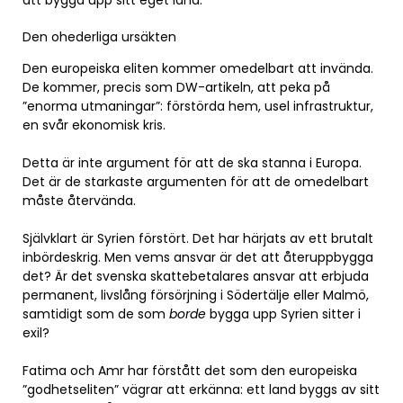
att bygga upp sitt eget land.
Den ohederliga ursäkten
Den europeiska eliten kommer omedelbart att invända.
De kommer, precis som DW-artikeln, att peka på
”enorma utmaningar”: förstörda hem, usel infrastruktur,
en svår ekonomisk kris.
Detta är inte argument för att de ska stanna i Europa.
Det är de starkaste argumenten för att de omedelbart
måste återvända.
Självklart är Syrien förstört. Det har härjats av ett brutalt
inbördeskrig. Men vems ansvar är det att återuppbygga
det? Är det svenska skattebetalares ansvar att erbjuda
permanent, livslång försörjning i Södertälje eller Malmö,
samtidigt som de som
borde
bygga upp Syrien sitter i
exil?
Fatima och Amr har förstått det som den europeiska
”godhetseliten” vägrar att erkänna: ett land byggs av sitt