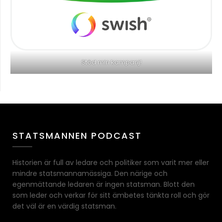
Stöd min kampanj!
STATSMANNEN PODCAST
Historien är full av ledare och politiker som varit mer eller
mindre statsmannamässiga. Den närige och
egenmättande ledaren är ingen statsman. Blott den
som leder och verkar för sitt ämbetes tänkta roll och gör
det väl är en värdig statsman.