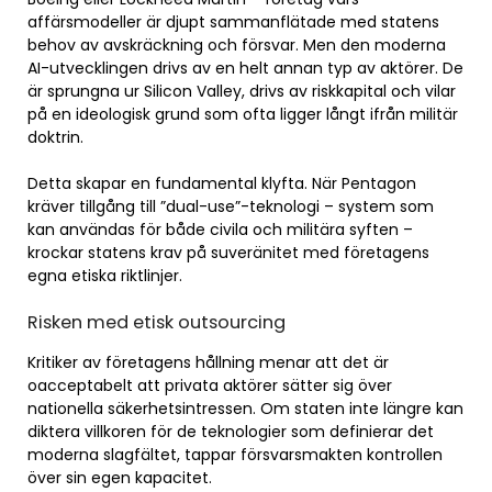
affärsmodeller är djupt sammanflätade med statens
behov av avskräckning och försvar. Men den moderna
AI-utvecklingen drivs av en helt annan typ av aktörer. De
är sprungna ur Silicon Valley, drivs av riskkapital och vilar
på en ideologisk grund som ofta ligger långt ifrån militär
doktrin.
Detta skapar en fundamental klyfta. När Pentagon
kräver tillgång till ”dual-use”-teknologi – system som
kan användas för både civila och militära syften –
krockar statens krav på suveränitet med företagens
egna etiska riktlinjer.
Risken med etisk outsourcing
Kritiker av företagens hållning menar att det är
oacceptabelt att privata aktörer sätter sig över
nationella säkerhetsintressen. Om staten inte längre kan
diktera villkoren för de teknologier som definierar det
moderna slagfältet, tappar försvarsmakten kontrollen
över sin egen kapacitet.