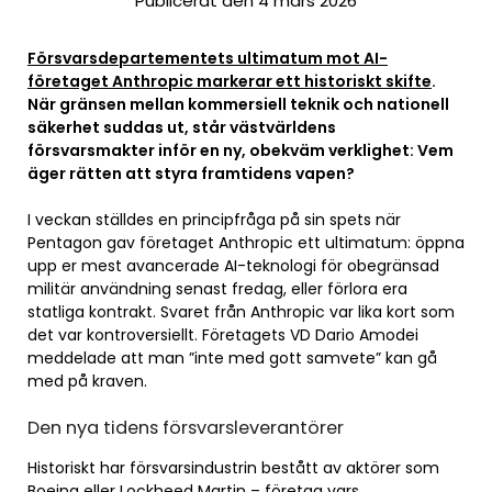
Publicerat den 4 mars 2026
Försvarsdepartementets ultimatum mot AI-
företaget Anthropic markerar ett historiskt skifte
.
När gränsen mellan kommersiell teknik och nationell
säkerhet suddas ut, står västvärldens
försvarsmakter inför en ny, obekväm verklighet: Vem
äger rätten att styra framtidens vapen?
I veckan ställdes en principfråga på sin spets när
Pentagon gav företaget Anthropic ett ultimatum: öppna
upp er mest avancerade AI-teknologi för obegränsad
militär användning senast fredag, eller förlora era
statliga kontrakt. Svaret från Anthropic var lika kort som
det var kontroversiellt. Företagets VD Dario Amodei
meddelade att man ”inte med gott samvete” kan gå
med på kraven.
Den nya tidens försvarsleverantörer
Historiskt har försvarsindustrin bestått av aktörer som
Boeing eller Lockheed Martin – företag vars