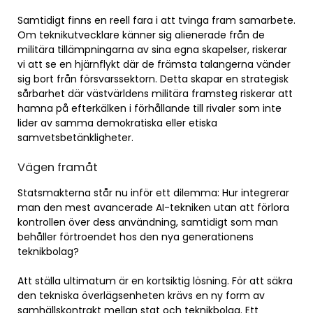
Samtidigt finns en reell fara i att tvinga fram samarbete.
Om teknikutvecklare känner sig alienerade från de
militära tillämpningarna av sina egna skapelser, riskerar
vi att se en hjärnflykt där de främsta talangerna vänder
sig bort från försvarssektorn. Detta skapar en strategisk
sårbarhet där västvärldens militära framsteg riskerar att
hamna på efterkälken i förhållande till rivaler som inte
lider av samma demokratiska eller etiska
samvetsbetänkligheter.
Vägen framåt
Statsmakterna står nu inför ett dilemma: Hur integrerar
man den mest avancerade AI-tekniken utan att förlora
kontrollen över dess användning, samtidigt som man
behåller förtroendet hos den nya generationens
teknikbolag?
Att ställa ultimatum är en kortsiktig lösning. För att säkra
den tekniska överlägsenheten krävs en ny form av
samhällskontrakt mellan stat och teknikbolag. Ett