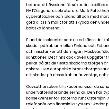
befarar att Ryssland försöker destabilisera
NATO:s generalsekreterare Mark Rutte hand
cyberattacker och ibland till och med mor
göra allt i sin makt för att skydda den unde
baltiska länderna.
Bland de incidenter som utreds finns det fal
skador på kablar mellan Finland och Estlan
och misstänker att den ingår i Moskvas ”sk
sanktioner. Det finns dock även uppgifter 
pekar på att de flesta skadorna troligen är
ankare. Den europeiska branschorganisati
att skador på dessa kablar är vanliga, och o
Oavsett orsaken till skadorna, visar de se
undervattensförbindelserna är. Den här type
konsekvenser för staterna runt Östersjön. 
telefonnät och finansiella system. Skador p