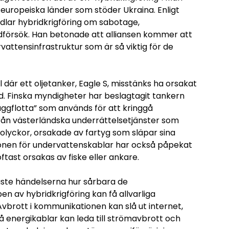
 europeiska länder som stöder Ukraina. Enligt
lar hybridkrigföring om sabotage,
dförsök. Han betonade att alliansen kommer att
rvattensinfrastruktur som är så viktig för de
l där ett oljetanker, Eagle S, misstänks ha orsakat
d. Finska myndigheter har beslagtagit tankern
uggflotta” som används för att kringgå
från västerländska underrättelsetjänster som
 olyckor, orsakade av fartyg som släpar sina
onen för undervattenskablar har också påpekat
ftast orsakas av fiske eller ankare.
naste händelserna hur sårbara de
n av hybridkrigföring kan få allvarliga
Avbrott i kommunikationen kan slå ut internet,
å energikablar kan leda till strömavbrott och