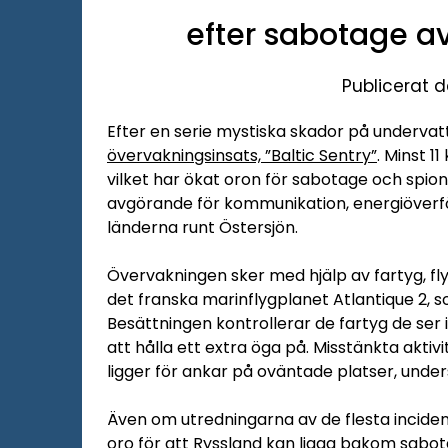
efter sabotage a
Publicerat d
Efter en serie mystiska skador på undervat
övervakningsinsats, ”Baltic Sentry”
. Minst 1
vilket har ökat oron för sabotage och spio
avgörande för kommunikation, energiöverf
länderna runt Östersjön.
Övervakningen sker med hjälp av fartyg, fl
det franska marinflygplanet Atlantique 2, 
Besättningen kontrollerar de fartyg de ser i
att hålla ett extra öga på. Misstänkta aktiv
ligger för ankar på oväntade platser, unde
Även om utredningarna av de flesta inciden
oro för att Ryssland kan ligga bakom sabot