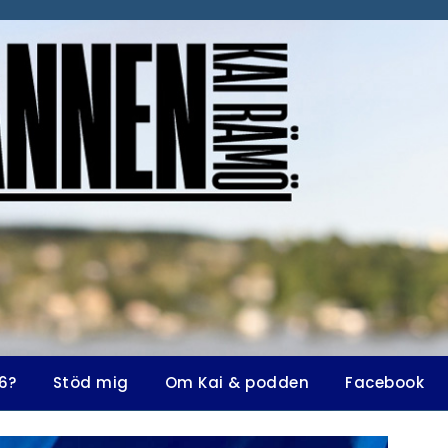
6?
Stöd mig
Om Kai & podden
Facebook