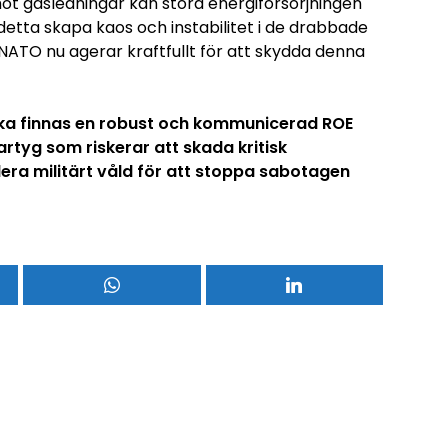
 gasledningar kan störa energiförsörjningen
etta skapa kaos och instabilitet i de drabbade
t NATO nu agerar kraftfullt för att skydda denna
ska finnas en robust och kommunicerad ROE
rtyg som riskerar att skada kritisk
udera militärt våld för att stoppa sabotagen