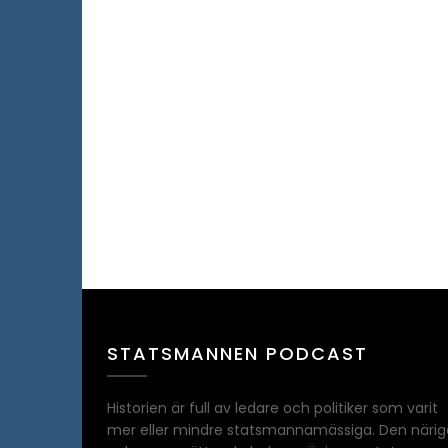
STATSMANNEN PODCAST
Historien är full av ledare och politiker som varit
mer eller mindre statsmannamässiga. Den närig