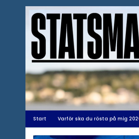
Hoppa
till
innehåll
Start
Varför ska du rösta på mig 202