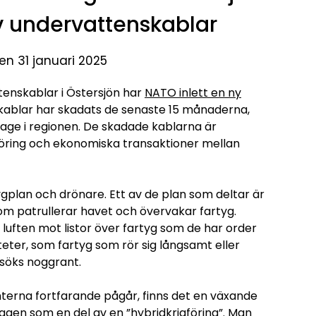
v undervattenskablar
en 31 januari 2025
tenskablar i Östersjön har
NATO inlett en ny
1 kablar har skadats de senaste 15 månaderna,
nage i regionen. De skadade kablarna är
öring och ekonomiska transaktioner mellan
ygplan och drönare. Ett av de plan som deltar är
som patrullerar havet och övervakar fartyg.
 luften mot listor över fartyg som de har order
iteter, som fartyg som rör sig långsamt eller
rsöks noggrant.
terna fortfarande pågår, finns det en växande
agen som en del av en ”hybridkrigföring”. Man