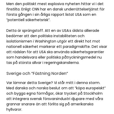
Men den politiskt mest explosiva nyheten hittar vi i det
finstilta. Enligt CNN har en dansk underrättelsetjänst för
första gången i sin årliga rapport listat USA som en
”potentiell säkerhetsrisk”.
Detta är sprängstoff. Att en av USA:s äldsta allierade
bedömer att den politiska instabiliteten och
isolationismen i Washington utgör ett direkt hot mot
nationell säkerhet markerar ett paradigmskifte. Det visar
att rädslan för att USA ska använda säkerhetsgarantier
som handelsvara eller politiska påtryckningsmedel nu
tas på största allvar i regeringskanslierna.
Sverige och ”Fästning Norden”
Var lämnar detta Sverige? Vi står mitt i denna storm.
Med danska och norska beslut om att ”köpa europeiskt”
och bygga egna förmågor, ökar trycket på Stockholm
att integrera svensk försvarsindustri djupare med våra
grannar snarare än att förlita sig på amerikanska
hyllvaror.