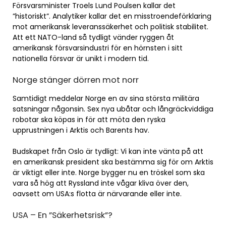
Försvarsminister Troels Lund Poulsen kallar det
”historiskt”. Analytiker kallar det en misstroendeförklaring
mot amerikansk leveranssäkerhet och politisk stabilitet.
Att ett NATO-land så tydligt vänder ryggen åt
amerikansk försvarsindustri för en hörnsten i sitt
nationella försvar är unikt i modern tid.
Norge stänger dörren mot norr
Samtidigt meddelar Norge en av sina största militära
satsningar någonsin. Sex nya ubåtar och långräckviddiga
robotar ska köpas in för att möta den ryska
upprustningen i Arktis och Barents hav.
Budskapet från Oslo är tydligt: Vi kan inte vänta på att
en amerikansk president ska bestämma sig för om Arktis
är viktigt eller inte. Norge bygger nu en tröskel som ska
vara så hög att Ryssland inte vågar kliva över den,
oavsett om USA:s flotta är närvarande eller inte.
USA – En ”Säkerhetsrisk”?