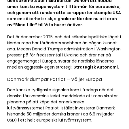
den säkerhetspolitiska kartan. Genom att nobba
amerikanska vapensystem till förmån för europeiska,
och genom att i underrättelserapporter stämpla USA
som en säkerhetsrisk, signalerar Norden nu att eran
av ”Blind tillit” till Vita huset är över.
Det är december 2025, och det säkerhetspolitiska läget i
Nordeuropa har förändrats snabbare än någon kunnat
ana. Medan Donald Trumps administration i Washington
pressar på för fredssamtal i Ukraina och drar ner på
engagemanget i Europa, svarar de nordiska länderna
med en aggressiv egen strategi:
Strategisk Autonomi.
Danmark dumpar Patriot – Väljer Europa
Den kanske tydligaste signalen kom i fredags när det
danska försvarsministeriet meddelade att man skrotar
planerna på att köpa det amerikanska
luftvärnssystemet Patriot. Istället investerar Danmark
hisnande 58 miljarder danska kronor (ca 6,6 miljarder
USD) i ett helt europeiskt luftvärnssystem.