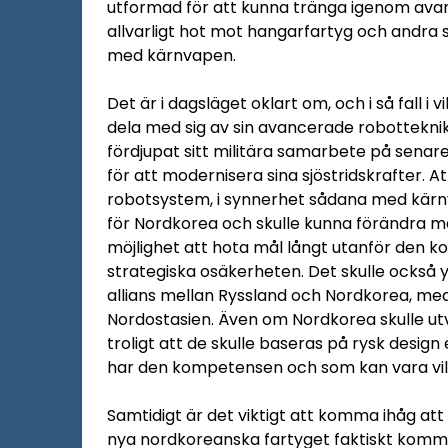
utformad för att kunna tränga igenom avan
allvarligt hot mot hangarfartyg och andra 
med kärnvapen.
Det är i dagsläget oklart om, och i så fall i v
dela med sig av sin avancerade robotteknik
fördjupat sitt militära samarbete på senare 
för att modernisera sina sjöstridskrafter. 
robotsystem, i synnerhet sådana med kärnv
för Nordkorea och skulle kunna förändra m
möjlighet att hota mål långt utanför den 
strategiska osäkerheten. Det skulle också y
allians mellan Ryssland och Nordkorea, med 
Nordostasien. Även om Nordkorea skulle ut
troligt att de skulle baseras på rysk design
har den kompetensen och som kan vara villi
Samtidigt är det viktigt att komma ihåg att
nya nordkoreanska fartyget faktiskt komm