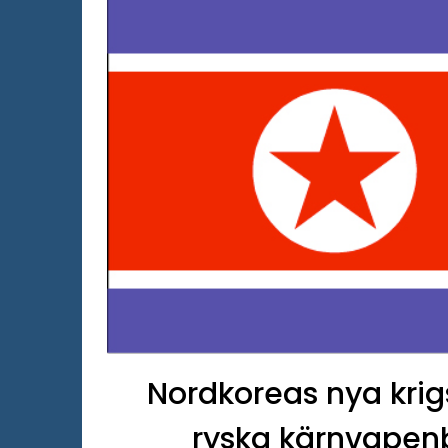
Nordkoreas nya krigs
ryska kärnvapen