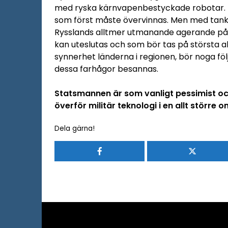
med ryska kärnvapenbestyckade robotar. De
som först måste övervinnas. Men med tank
Rysslands alltmer utmanande agerande på d
kan uteslutas och som bör tas på största al
synnerhet länderna i regionen, bör noga fö
dessa farhågor besannas.
Statsmannen är som vanligt pessimist och
överför militär teknologi i en allt större 
Dela gärna!