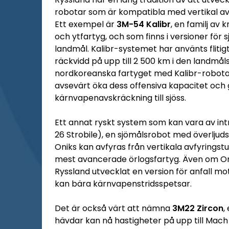
robotar som är kompatibla med vertikal a
Ett exempel är
3M-54 Kalibr
, en familj av
och ytfartyg, och som finns i versioner fö
landmål. Kalibr-systemet har använts flitigt
räckvidd på upp till 2 500 km i den landmå
nordkoreanska fartyget med Kalibr-robotar,
avsevärt öka dess offensiva kapacitet och
kärnvapenavskräckning till sjöss.
Ett annat ryskt system som kan vara av in
26 Strobile), en sjömålsrobot med överljuds
Oniks kan avfyras från vertikala avfyringst
mest avancerade örlogsfartyg. Även om Onik
Ryssland utvecklat en version för anfall mo
kan bära kärnvapenstridsspetsar.
Det är också värt att nämna
3M22 Zircon
,
hävdar kan nå hastigheter på upp till Mach 