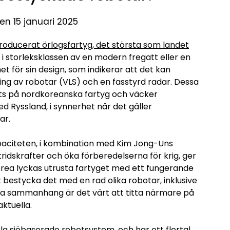
en 15 januari 2025
roducerat örlogsfartyg, det största som landet
 i storleksklassen av en modern fregatt eller en
för sin design, som indikerar att det kan
ing av robotar (VLS) och en fasstyrd radar. Dessa
ts på nordkoreanska fartyg och väcker
 Ryssland, i synnerhet när det gäller
ar.
paciteten, i kombination med Kim Jong-Uns
tridskrafter och öka förberedelserna för krig, ger
rea lyckas utrusta fartyget med ett fungerande
 bestycka det med en rad olika robotar, inklusive
ta sammanhang är det värt att titta närmare på
ktuella.
kla sjöbaserade robotsystem, och har ett flertal