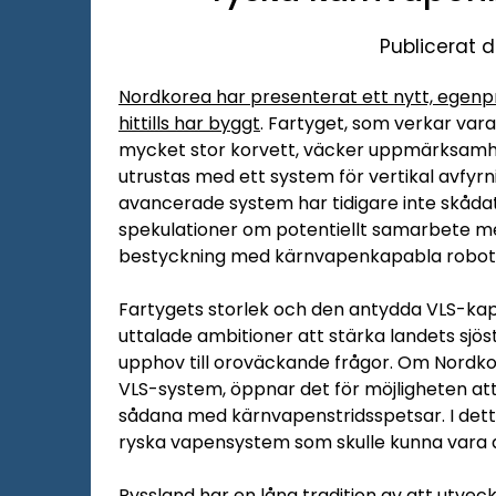
Publicerat d
Nordkorea har presenterat ett nytt, egenp
hittills har byggt
. Fartyget, som verkar vara
mycket stor korvett, väcker uppmärksamhet 
utrustas med ett system för vertikal avfyrn
avancerade system har tidigare inte skåda
spekulationer om potentiellt samarbete med
bestyckning med kärnvapenkapabla robot
Fartygets storlek och den antydda VLS-ka
uttalade ambitioner att stärka landets sjös
upphov till oroväckande frågor. Om Nordko
VLS-system, öppnar det för möjligheten att
sådana med kärnvapenstridsspetsar. I det
ryska vapensystem som skulle kunna vara a
Ryssland har en lång tradition av att utvec