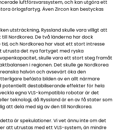
cerade luftförsvarssystem, och kan utgöra ett
stora örlogsfartyg. Även Zircon kan bestyckas
ilken utsträckning, Ryssland skulle vara villigt att
 till Nordkorea. De två länderna har dock
tid, och Nordkorea har visat ett stort intresse
Att utrusta det nya fartyget med ryska
apenkapacitet, skulle vara ett stort steg framåt
aktbalansen i regionen. Det skulle ge Nordkorea
koreanska halvön och avsevärt öka den
tterligare befästa bilden av en allt närmare
potentiellt destabiliserande effekter för hela
veckla egna VLS-kompatibla robotar är det
 eller teknologi, då Ryssland är en av få stater som
g att dela med sig av den till Nordkorea.
 detta är spekulationer. Vi vet ännu inte om det
er att utrustas med ett VLS-system, än mindre