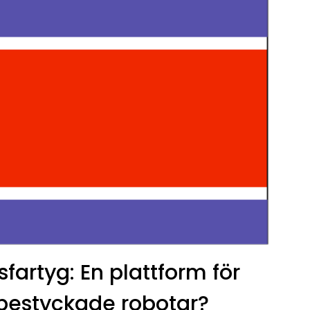
fartyg: En plattform för
bestyckade robotar?