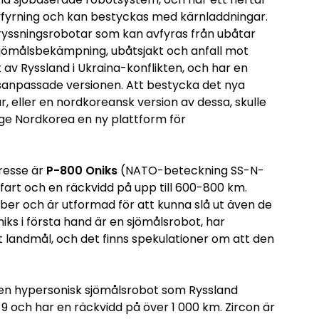
vfyrning och kan bestyckas med kärnladdningar.
 kryssningsrobotar som kan avfyras från ubåtar
r sjömålsbekämpning, ubåtsjakt och anfall mot
 av Ryssland i Ukraina-konflikten, och har en
lsanpassade versionen. Att bestycka det nya
 eller en nordkoreansk version av dessa, skulle
 ge Nordkorea en ny plattform för
tresse är
P-800 Oniks
(NATO-beteckning SS-N-
fart och en räckvidd på upp till 600-800 km.
uber och är utformad för att kunna slå ut även de
s i första hand är en sjömålsrobot, har
t landmål, och det finns spekulationer om att den
 en hypersonisk sjömålsrobot som Ryssland
9 och har en räckvidd på över 1 000 km. Zircon är