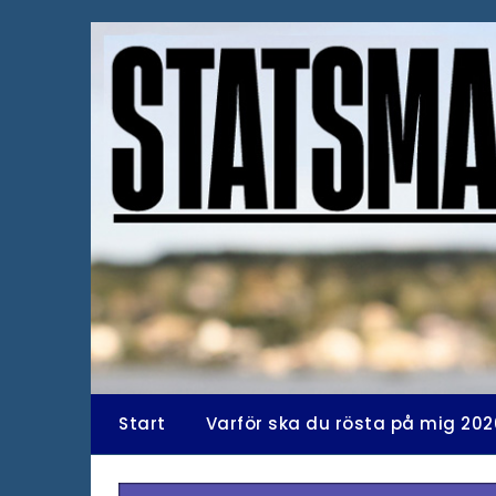
Hoppa
till
innehåll
Start
Varför ska du rösta på mig 202