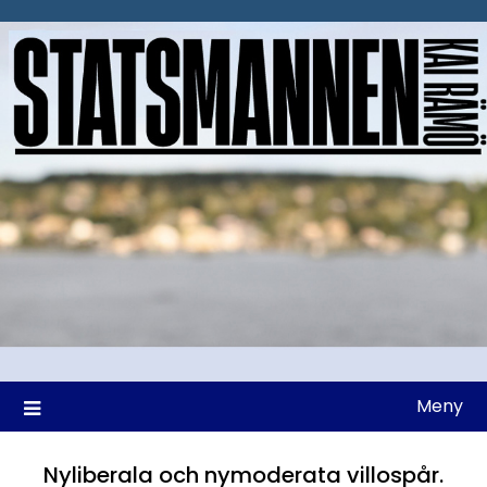
Hoppa
till
innehåll
Meny
Nyliberala och nymoderata villospår.