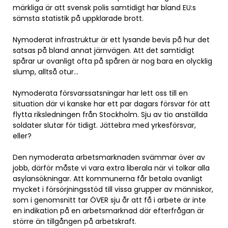
märkliga är att svensk polis samtidigt har bland EU:s
sämsta statistik på uppklarade brott.
Nymoderat infrastruktur är ett lysande bevis på hur det
satsas på bland annat järnvägen. Att det samtidigt
spårar ur ovanligt ofta på spåren är nog bara en olycklig
slump, alltså otur…
Nymoderata försvarssatsningar har lett oss till en
situation där vi kanske har ett par dagars försvar för att
flytta riksledningen från Stockholm. Sju av tio anställda
soldater slutar för tidigt. Jättebra med yrkesförsvar,
eller?
Den nymoderata arbetsmarknaden svämmar över av
jobb, därför måste vi vara extra liberala när vi tolkar alla
asylansökningar. Att kommunerna får betala ovanligt
mycket i försörjningsstöd till vissa grupper av människor,
som i genomsnitt tar ÖVER sju år att få i arbete är inte
en indikation på en arbetsmarknad där efterfrågan är
större än tillgången på arbetskraft.