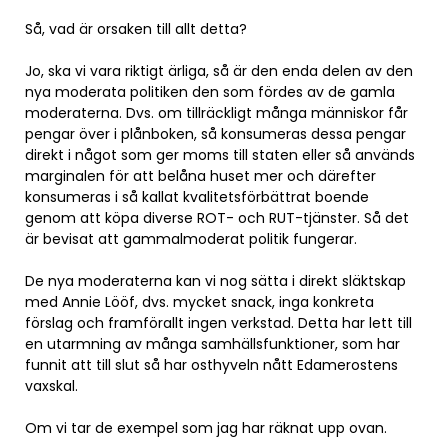
Så, vad är orsaken till allt detta?
Jo, ska vi vara riktigt ärliga, så är den enda delen av den
nya moderata politiken den som fördes av de gamla
moderaterna. Dvs. om tillräckligt många människor får
pengar över i plånboken, så konsumeras dessa pengar
direkt i något som ger moms till staten eller så används
marginalen för att belåna huset mer och därefter
konsumeras i så kallat kvalitetsförbättrat boende
genom att köpa diverse ROT- och RUT-tjänster. Så det
är bevisat att gammalmoderat politik fungerar.
De nya moderaterna kan vi nog sätta i direkt släktskap
med Annie Lööf, dvs. mycket snack, inga konkreta
förslag och framförallt ingen verkstad. Detta har lett till
en utarmning av många samhällsfunktioner, som har
funnit att till slut så har osthyveln nått Edamerostens
vaxskal.
Om vi tar de exempel som jag har räknat upp ovan.