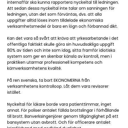
internaffär ska kunna rapportera nyckeltal till ledningen.
Att sedan dessa nyckeltal inte talar om sanningen för
ledningen, utan det som förväntas, dvs. att alla
uppgifter alltid löses inom tilldelade ekonomiska
verksamhetsmedel är bara en lögn och förbannad dikt.
Kan det vara så svårt att kräva att yrkesarbetande i det
offentliga faktiskt skulle göra sin huvudsakliga uppgift
80% av tiden och inte som idag, sitta framför idiotiska
system som ger en skenbar känsla av kontroll, men i
praktiken utarmar professionell kompetens och
kärnverksamhetens kvalité.
På ren svenska, ta bort EKONOMERNA från
verksamhetens kontrolloop. Låt dem vara revisorer
istället.
Nyckeltal för läkare borde vara patienttimmar, inget
annat. För poliser antalet fällda brottslingar i förhållande
till brott. Banverksingenjörer genom tillgänglighet på ett
bansystem utan avbrott. Och för officerare antalet