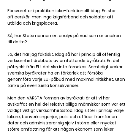
Försvaret är i praktiken icke-funktionellt idag. En stor
officerskår, men inga krigsförband och soldater att
utbilda och krigsplacera.
Så, har Statsmannen en analys på vad som är orsaken
till detta?
Jo, det har jag faktiskt. Idag så har i princip all offentlig
verksamhet drabbats av omfattande byråkrati. En del
påtryckt från EU, det ska inte förnekas. Samtidigt verkar
svenska byråkrater ha en förkärlek att försöka
genomföra varje EU-påbud med maximal nitiskhet, utan
tanke på eventuella konsekvenser.
Men den VÄRSTA formen av byråkrati är att vi har
avskaffat en hel del relativt billiga människor som var ett
väldigt viktigt verksamhetsstöd. Idag sitter i princip varje
läkare, banverksingenjör, polis och officer framför en
dator och administrerar sig själv i större eller mycket
större omfattning för att någon ekonom som leker