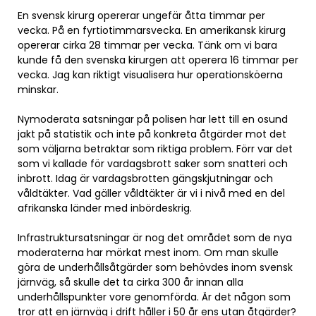
En svensk kirurg opererar ungefär åtta timmar per
vecka. På en fyrtiotimmarsvecka. En amerikansk kirurg
opererar cirka 28 timmar per vecka. Tänk om vi bara
kunde få den svenska kirurgen att operera 16 timmar per
vecka. Jag kan riktigt visualisera hur operationsköerna
minskar.
Nymoderata satsningar på polisen har lett till en osund
jakt på statistik och inte på konkreta åtgärder mot det
som väljarna betraktar som riktiga problem. Förr var det
som vi kallade för vardagsbrott saker som snatteri och
inbrott. Idag är vardagsbrotten gängskjutningar och
våldtäkter. Vad gäller våldtäkter är vi i nivå med en del
afrikanska länder med inbördeskrig.
Infrastruktursatsningar är nog det området som de nya
moderaterna har mörkat mest inom. Om man skulle
göra de underhållsåtgärder som behövdes inom svensk
järnväg, så skulle det ta cirka 300 år innan alla
underhållspunkter vore genomförda. Är det någon som
tror att en järnväg i drift håller i 50 år ens utan åtgärder?