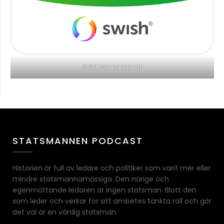
Stöd min kampanj!
STATSMANNEN PODCAST
Historien är full av ledare och politiker som varit mer eller
mindre statsmannamässiga. Den närige och
egenmättande ledaren är ingen statsman. Blott den
som leder och verkar för sitt ämbetes tänkta roll och gör
det väl är en värdig statsman.