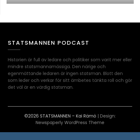
STATSMANNEN PODCAST
Historien är full av ledare och politiker som varit mer eller
mindre statsmannamässiga. Den närige och
egenmättande ledaren är ingen statsman. Blott den
som leder och verkar för sitt ämbetes tänkta roll och gör
det väl är en värdig statsman.
©2026 STATSMANNEN – Kai Rämö
| Design:
Newspaperly WordPress Theme