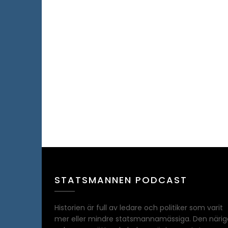
STATSMANNEN PODCAST
Historien är full av ledare och politiker som varit
mer eller mindre statsmannamässiga. Den närig