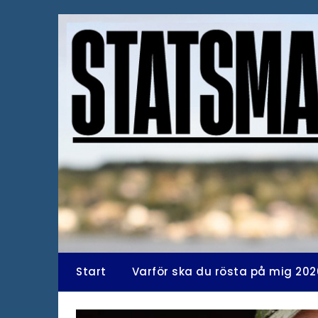
Hoppa
till
innehåll
Start
Varför ska du rösta på mig 202