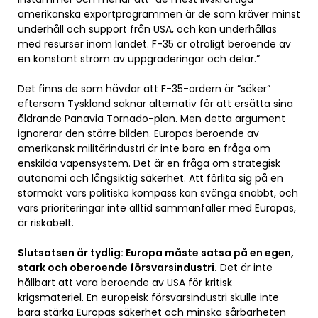
amerikanska exportprogrammen är de som kräver minst
underhåll och support från USA, och kan underhållas
med resurser inom landet. F-35 är otroligt beroende av
en konstant ström av uppgraderingar och delar.”
Det finns de som hävdar att F-35-ordern är ”säker”
eftersom Tyskland saknar alternativ för att ersätta sina
åldrande Panavia Tornado-plan. Men detta argument
ignorerar den större bilden. Europas beroende av
amerikansk militärindustri är inte bara en fråga om
enskilda vapensystem. Det är en fråga om strategisk
autonomi och långsiktig säkerhet. Att förlita sig på en
stormakt vars politiska kompass kan svänga snabbt, och
vars prioriteringar inte alltid sammanfaller med Europas,
är riskabelt.
Slutsatsen är tydlig: Europa måste satsa på en egen,
stark och oberoende försvarsindustri.
Det är inte
hållbart att vara beroende av USA för kritisk
krigsmateriel. En europeisk försvarsindustri skulle inte
bara stärka Europas säkerhet och minska sårbarheten