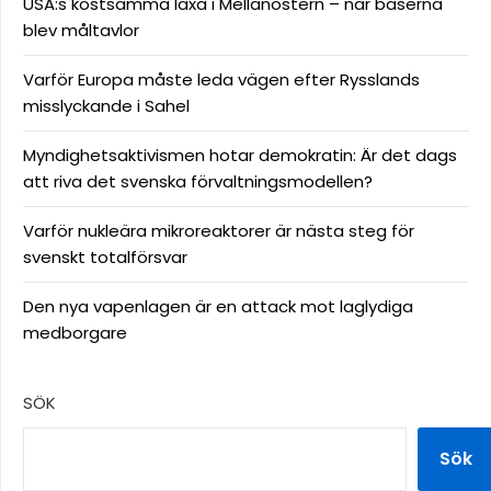
USA:s kostsamma läxa i Mellanöstern – när baserna
blev måltavlor
Varför Europa måste leda vägen efter Rysslands
misslyckande i Sahel
Myndighetsaktivismen hotar demokratin: Är det dags
att riva det svenska förvaltningsmodellen?
Varför nukleära mikroreaktorer är nästa steg för
svenskt totalförsvar
Den nya vapenlagen är en attack mot laglydiga
medborgare
SÖK
Sök