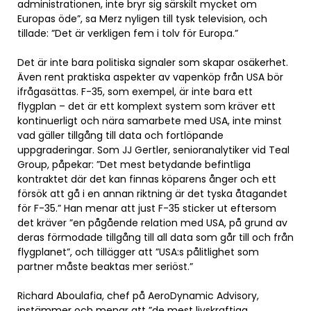
administrationen, inte bryr sig särskilt mycket om
Europas öde”, sa Merz nyligen till tysk television, och
tillade: ”Det är verkligen fem i tolv för Europa.”
Det är inte bara politiska signaler som skapar osäkerhet.
Även rent praktiska aspekter av vapenköp från USA bör
ifrågasättas. F-35, som exempel, är inte bara ett
flygplan – det är ett komplext system som kräver ett
kontinuerligt och nära samarbete med USA, inte minst
vad gäller tillgång till data och fortlöpande
uppgraderingar. Som JJ Gertler, senioranalytiker vid Teal
Group, påpekar: ”Det mest betydande befintliga
kontraktet där det kan finnas köparens ånger och ett
försök att gå i en annan riktning är det tyska åtagandet
för F-35.” Han menar att just F-35 sticker ut eftersom
det kräver ”en pågående relation med USA, på grund av
deras förmodade tillgång till all data som går till och från
flygplanet”, och tillägger att ”USA:s pålitlighet som
partner måste beaktas mer seriöst.”
Richard Aboulafia, chef på AeroDynamic Advisory,
instämmer och menar att ”de mest livskraftiga