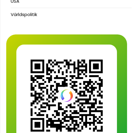
USA
Världspolitik