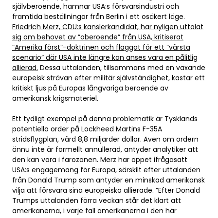
självberoende, hamnar USA:s försvarsindustri och
framtida beställningar från Berlin i ett osäkert läge.
Friedrich Merz, CDU:s kanslerkandidat, har nyligen uttalat
sig om behovet av ”oberoende” från USA, kritiserat
”Amerika först”-doktrinen och flaggat för ett ”värsta
scenario” där USA inte längre kan anses vara en pålitlig
allierad.
Dessa uttalanden, tillsammans med en växande
europeisk strävan efter militär självständighet, kastar ett
kritiskt ljus på Europas långvariga beroende av
amerikansk krigsmateriel.
Ett tydligt exempel på denna problematik är Tysklands
potentiella order på Lockheed Martins F-35A
stridsflygplan, värd 8,8 miljarder dollar. Även om ordern
ännu inte är formellt annullerad, antyder analytiker att
den kan vara i farozonen. Merz har öppet ifrågasatt
USA:s engagemang för Europa, särskilt efter uttalanden
från Donald Trump som antyder en minskad amerikansk
vilja att försvara sina europeiska allierade. ”Efter Donald
Trumps uttalanden förra veckan står det klart att
amerikanerna, i varje fall amerikanerna i den här