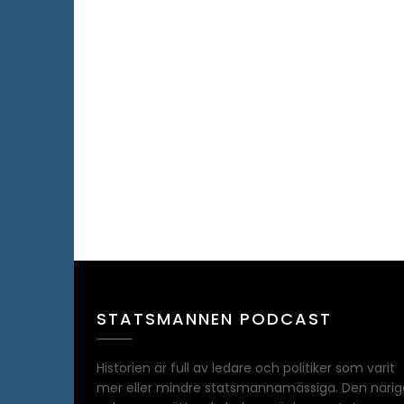
STATSMANNEN PODCAST
Historien är full av ledare och politiker som varit
mer eller mindre statsmannamässiga. Den närig