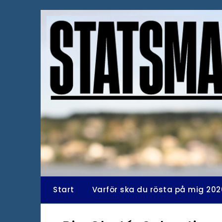
Hoppa
till
innehåll
Start
Varför ska du rösta på mig 202