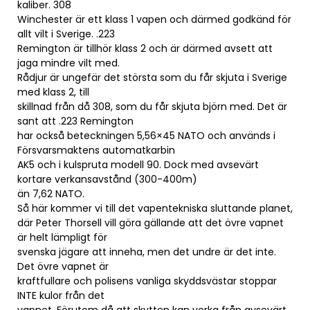
kaliber. 308
Winchester är ett klass 1 vapen och därmed godkänd för
allt vilt i Sverige. .223
Remington är tillhör klass 2 och är därmed avsett att
jaga mindre vilt med.
Rådjur är ungefär det största som du får skjuta i Sverige
med klass 2, till
skillnad från då 308, som du får skjuta björn med. Det är
sant att .223 Remington
har också beteckningen 5,56×45 NATO och används i
Försvarsmaktens automatkarbin
AK5 och i kulspruta modell 90. Dock med avsevärt
kortare verkansavstånd (300-400m)
än 7,62 NATO.
Så här kommer vi till det vapentekniska sluttande planet,
där Peter Thorsell vill göra gällande att det övre vapnet
är helt lämpligt för
svenska jägare att inneha, men det undre är det inte.
Det övre vapnet är
kraftfullare och polisens vanliga skyddsvästar stoppar
INTE kulor från det