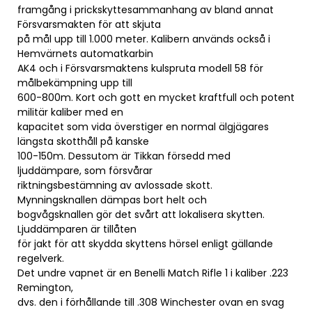
framgång i prickskyttesammanhang av bland annat
Försvarsmakten för att skjuta
på mål upp till 1.000 meter. Kalibern används också i
Hemvärnets automatkarbin
AK4 och i Försvarsmaktens kulspruta modell 58 för
målbekämpning upp till
600-800m. Kort och gott en mycket kraftfull och potent
militär kaliber med en
kapacitet som vida överstiger en normal älgjägares
längsta skotthåll på kanske
100-150m. Dessutom är Tikkan försedd med
ljuddämpare, som försvårar
riktningsbestämning av avlossade skott.
Mynningsknallen dämpas bort helt och
bogvågsknallen gör det svårt att lokalisera skytten.
Ljuddämparen är tillåten
för jakt för att skydda skyttens hörsel enligt gällande
regelverk.
Det undre vapnet är en Benelli Match Rifle 1 i kaliber .223
Remington,
dvs. den i förhållande till .308 Winchester ovan en svag