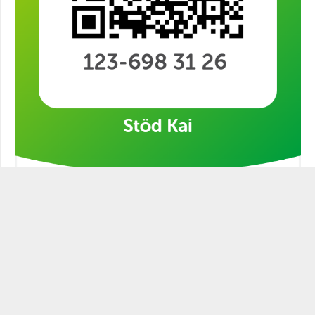
Stöd min kampanj!