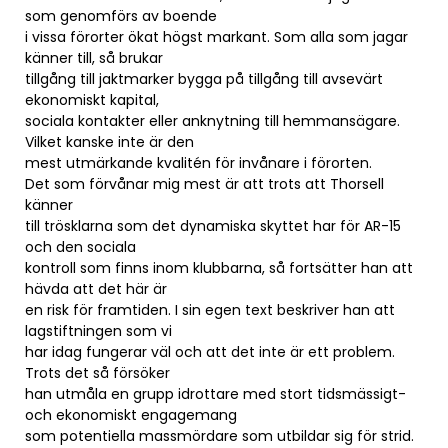
som genomförs av boende
i vissa förorter ökat högst markant. Som alla som jagar
känner till, så brukar
tillgång till jaktmarker bygga på tillgång till avsevärt
ekonomiskt kapital,
sociala kontakter eller anknytning till hemmansägare.
Vilket kanske inte är den
mest utmärkande kvalitén för invånare i förorten.
Det som förvånar mig mest är att trots att Thorsell
känner
till trösklarna som det dynamiska skyttet har för AR-15
och den sociala
kontroll som finns inom klubbarna, så fortsätter han att
hävda att det här är
en risk för framtiden. I sin egen text beskriver han att
lagstiftningen som vi
har idag fungerar väl och att det inte är ett problem.
Trots det så försöker
han utmåla en grupp idrottare med stort tidsmässigt-
och ekonomiskt engagemang
som potentiella massmördare som utbildar sig för strid.