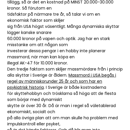
tillägg, så är det en kostnad på MINST 20.000-30.000
kronor. Så förutom en
tidsfaktor på närmare tre år, så talar vi om en
ekonomisk faktor som skiljer
sig från USA högst väsentligt. Många dynamiska skyttar
lägger kanske snarare
60.000 kronor på vapen och optik. Jag har en stark
misstanke om att någon som
investerar dessa pengar i en hobby inte planerar
massmord, när man kan köpa en
illegal AK-47 för 10.000 kronor.
Den tredje faktorn som skiljer massmördare från i princip
alla skyttar i Sverige är åldern.
Massmord i USA begås i
regel av människorunder 25 år och som har en
psykiatrisk historia
. I Sverige är både kostnaderna
för skyttehobbyn och trösklarna så höga att de flesta
som börjar med dynamiskt
skytte är över 30 år. Då är man i regel så väletablerad
ekonomiskt, socialt och
på alla övriga plan att om man skulle ha problem med
impulskontroll eller psyket,