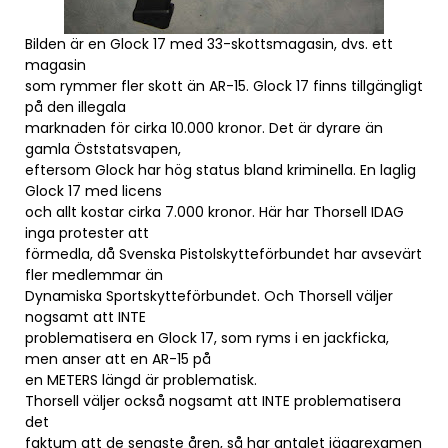
Bilden är en Glock 17 med 33-skottsmagasin, dvs. ett
magasin
som rymmer fler skott än AR-15. Glock 17 finns tillgängligt
på den illegala
marknaden för cirka 10.000 kronor. Det är dyrare än
gamla Öststatsvapen,
eftersom Glock har hög status bland kriminella. En laglig
Glock 17 med licens
och allt kostar cirka 7.000 kronor. Här har Thorsell IDAG
inga protester att
förmedla, då Svenska Pistolskytteförbundet har avsevärt
fler medlemmar än
Dynamiska Sportskytteförbundet. Och Thorsell väljer
nogsamt att INTE
problematisera en Glock 17, som ryms i en jackficka,
men anser att en AR-15 på
en METERS längd är problematisk.
Thorsell väljer också nogsamt att INTE problematisera
det
faktum att de senaste åren, så har antalet jägarexamen