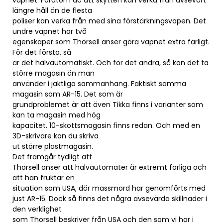
vapnet. Förutom då att skytten kan verka från avsevärt
längre håll än de flesta
poliser kan verka från med sina förstärkningsvapen. Det
undre vapnet har två
egenskaper som Thorsell anser göra vapnet extra farligt.
För det första, så
är det halvautomatiskt. Och för det andra, så kan det ta
större magasin än man
använder i jaktliga sammanhang. Faktiskt samma
magasin som AR-15. Det som är
grundproblemet är att även Tikka finns i varianter som
kan ta magasin med hög
kapacitet. 10-skottsmagasin finns redan. Och med en
3D-skrivare kan du skriva
ut större plastmagasin.
Det framgår tydligt att
Thorsell anser att halvautomater är extremt farliga och
att han fruktar en
situation som USA, där massmord har genomförts med
just AR-15. Dock så finns det några avsevärda skillnader i
den verklighet
som Thorsell beskriver från USA och den som vi har i