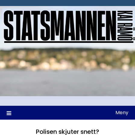
Hoppa
till
innehåll
Meny
Polisen skjuter snett?