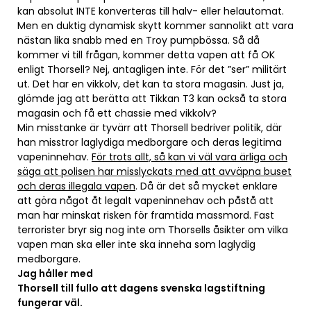
kan absolut INTE konverteras till halv- eller helautomat.
Men en duktig dynamisk skytt kommer sannolikt att vara
nästan lika snabb med en Troy pumpbössa. Så då
kommer vi till frågan, kommer detta vapen att få OK
enligt Thorsell? Nej, antagligen inte. För det ”ser” militärt
ut. Det har en vikkolv, det kan ta stora magasin. Just ja,
glömde jag att berätta att Tikkan T3 kan också ta stora
magasin och få ett chassie med vikkolv?
Min misstanke är tyvärr att Thorsell bedriver politik, där
han misstror laglydiga medborgare och deras legitima
vapeninnehav.
För trots allt, så kan vi väl vara ärliga och
säga att polisen har misslyckats med att avväpna buset
och deras illegala vapen
. Då är det så mycket enklare
att göra något åt legalt vapeninnehav och påstå att
man har minskat risken för framtida massmord. Fast
terrorister bryr sig nog inte om Thorsells åsikter om vilka
vapen man ska eller inte ska inneha som laglydig
medborgare.
Jag håller med
Thorsell till fullo att dagens svenska lagstiftning
fungerar väl.