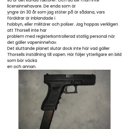
så är det kända faktorer. Och då blir man inte
licensinnehavare. De enda som är
yngre än 30 år som jag stöter på är sådana, vars
föräldrar är inblandade i
hobbyn, eller militärer och poliser. Jag hoppas verkligen
att Thorsell inte har
problem med registerkontrollerad statlig personal när
det gäller vapeninnehav.
Det sluttande planet slutar dock inte här vad gäller
Thorsells inställning till vapen. Här följer ytterligare en bild
som bör väcka
en och annan.