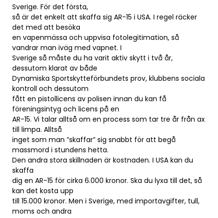
Sverige. För det första,
så är det enkelt att skaffa sig AR-15 i USA. I regel räcker
det med att besöka
en vapenmässa och uppvisa fotolegitimation, så
vandrar man iväg med vapnet. I
Sverige så måste du ha varit aktiv skytt i två år,
dessutom klarat av både
Dynamiska Sportskytteförbundets prov, klubbens sociala
kontroll och dessutom
fått en pistollicens av polisen innan du kan få
föreningsintyg och licens på en
AR-15. Vi talar alltså om en process som tar tre år från ax
till limpa. Alltså
inget som man ”skaffar” sig snabbt för att begå
massmord i stundens hetta.
Den andra stora skillnaden är kostnaden. I USA kan du
skaffa
dig en AR-15 för cirka 6.000 kronor. Ska du lyxa till det, så
kan det kosta upp
till 15.000 kronor. Men i Sverige, med importavgifter, tull,
moms och andra