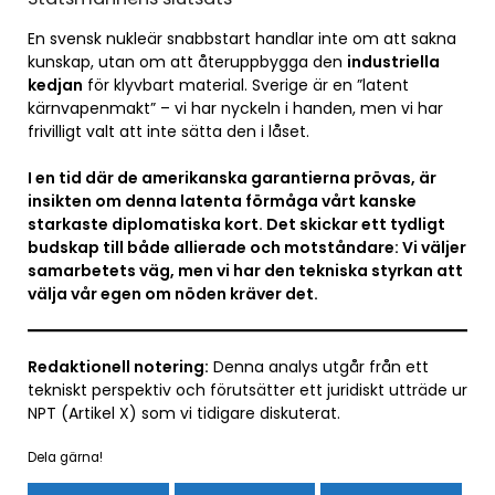
En svensk nukleär snabbstart handlar inte om att sakna
kunskap, utan om att återuppbygga den
industriella
kedjan
för klyvbart material. Sverige är en ”latent
kärnvapenmakt” – vi har nyckeln i handen, men vi har
frivilligt valt att inte sätta den i låset.
I en tid där de amerikanska garantierna prövas, är
insikten om denna latenta förmåga vårt kanske
starkaste diplomatiska kort. Det skickar ett tydligt
budskap till både allierade och motståndare: Vi väljer
samarbetets väg, men vi har den tekniska styrkan att
välja vår egen om nöden kräver det.
Redaktionell notering:
Denna analys utgår från ett
tekniskt perspektiv och förutsätter ett juridiskt utträde ur
NPT (Artikel X) som vi tidigare diskuterat.
Dela gärna!