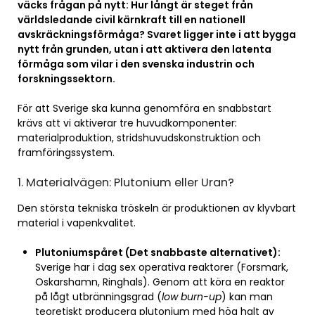
väcks frågan på nytt: Hur långt är steget från
världsledande civil kärnkraft till en nationell
avskräckningsförmåga? Svaret ligger inte i att bygga
nytt från grunden, utan i att aktivera den latenta
förmåga som vilar i den svenska industrin och
forskningssektorn.
För att Sverige ska kunna genomföra en snabbstart
krävs att vi aktiverar tre huvudkomponenter:
materialproduktion, stridshuvudskonstruktion och
framföringssystem.
1. Materialvägen: Plutonium eller Uran?
Den största tekniska tröskeln är produktionen av klyvbart
material i vapenkvalitet.
Plutoniumspåret (Det snabbaste alternativet):
Sverige har i dag sex operativa reaktorer (Forsmark,
Oskarshamn, Ringhals). Genom att köra en reaktor
på lågt utbränningsgrad (
low burn-up
) kan man
teoretiskt producera plutonium med hög halt av