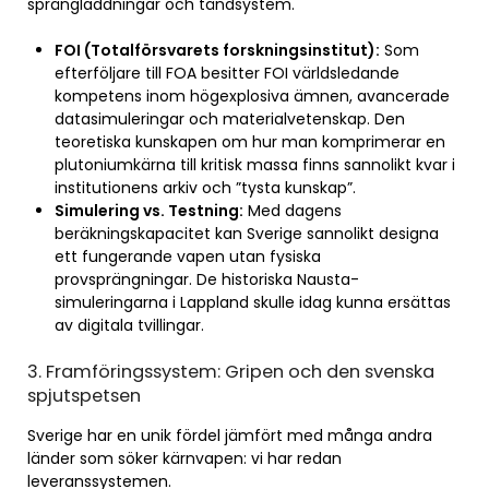
sprängladdningar och tändsystem.
FOI (Totalförsvarets forskningsinstitut):
Som
efterföljare till FOA besitter FOI världsledande
kompetens inom högexplosiva ämnen, avancerade
datasimuleringar och materialvetenskap. Den
teoretiska kunskapen om hur man komprimerar en
plutoniumkärna till kritisk massa finns sannolikt kvar i
institutionens arkiv och ”tysta kunskap”.
Simulering vs. Testning:
Med dagens
beräkningskapacitet kan Sverige sannolikt designa
ett fungerande vapen utan fysiska
provsprängningar. De historiska Nausta-
simuleringarna i Lappland skulle idag kunna ersättas
av digitala tvillingar.
3. Framföringssystem: Gripen och den svenska
spjutspetsen
Sverige har en unik fördel jämfört med många andra
länder som söker kärnvapen: vi har redan
leveranssystemen.