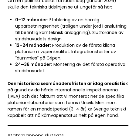
Om ett politiskt beslut fattades idag (januari 2026)
skulle den tekniska tidslinjen se ut ungefär så här:
0–12 månader:
Etablering av en hemlig
upparbetningsenhet (troligen under jord i anslutning
till befintlig kärnteknisk anläggning). Slutförande av
stridshuvudets design.
12–24 månader:
Produktion av de första kilona
plutonium i vapenkvalitet. Integrationstester av
”dummies” på Gripen.
24–36 månader:
Montering av det första operativa
stridshuvudet.
Den historiska sexmånadersfristen är idag orealistisk
på grund av de hårda internationella inspektionerna
(IAEA) och det faktum att vi monterat ner de specifika
plutoniumlaboratorier som fanns i Ursvik. Men inom
ramen för en mandatperiod (3–4 år) är Sverige tekniskt
kapabelt att nå kärnvapenstatus helt på egen hand.
Statsmannens slutsats