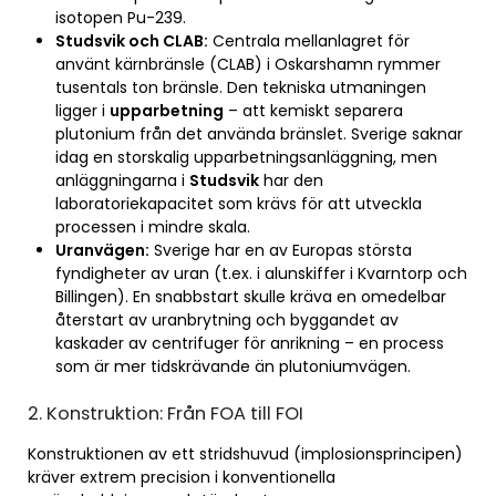
isotopen Pu-239.
Studsvik och CLAB:
Centrala mellanlagret för
använt kärnbränsle (CLAB) i Oskarshamn rymmer
tusentals ton bränsle. Den tekniska utmaningen
ligger i
upparbetning
– att kemiskt separera
plutonium från det använda bränslet. Sverige saknar
idag en storskalig upparbetningsanläggning, men
anläggningarna i
Studsvik
har den
laboratoriekapacitet som krävs för att utveckla
processen i mindre skala.
Uranvägen:
Sverige har en av Europas största
fyndigheter av uran (t.ex. i alunskiffer i Kvarntorp och
Billingen). En snabbstart skulle kräva en omedelbar
återstart av uranbrytning och byggandet av
kaskader av centrifuger för anrikning – en process
som är mer tidskrävande än plutoniumvägen.
2. Konstruktion: Från FOA till FOI
Konstruktionen av ett stridshuvud (implosionsprincipen)
kräver extrem precision i konventionella