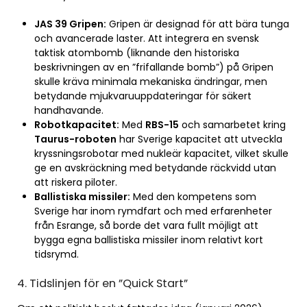
JAS 39 Gripen:
Gripen är designad för att bära tunga
och avancerade laster. Att integrera en svensk
taktisk atombomb (liknande den historiska
beskrivningen av en ”frifallande bomb”) på Gripen
skulle kräva minimala mekaniska ändringar, men
betydande mjukvaruuppdateringar för säkert
handhavande.
Robotkapacitet:
Med
RBS-15
och samarbetet kring
Taurus-roboten
har Sverige kapacitet att utveckla
kryssningsrobotar med nukleär kapacitet, vilket skulle
ge en avskräckning med betydande räckvidd utan
att riskera piloter.
Ballistiska missiler:
Med den kompetens som
Sverige har inom rymdfart och med erfarenheter
från Esrange, så borde det vara fullt möjligt att
bygga egna ballistiska missiler inom relativt kort
tidsrymd.
4. Tidslinjen för en ”Quick Start”