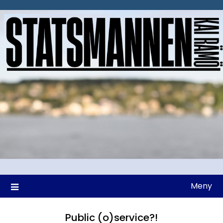
Hoppa
till
innehåll
Meny
Public (o)service?!