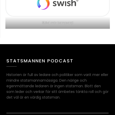
Stöd min kampanj!
STATSMANNEN PODCAST
Historien är full av ledare och politiker som varit mer eller
mindre statsmannamässiga. Den närige och
egenmättande ledaren är ingen statsman. Blott den
som leder och verkar för sitt ämbetes tänkta roll och gör
det väl är en värdig statsman.