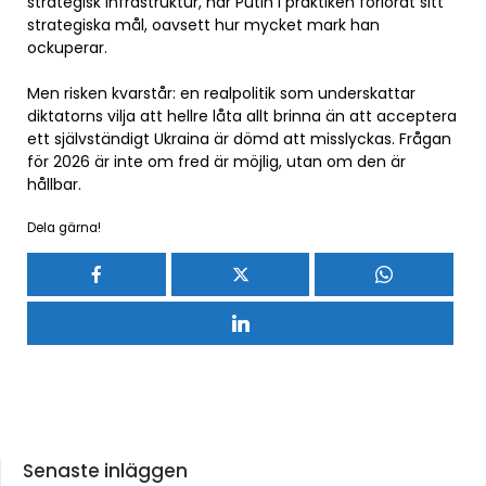
strategisk infrastruktur, har Putin i praktiken förlorat sitt
strategiska mål, oavsett hur mycket mark han
ockuperar.
Men risken kvarstår: en realpolitik som underskattar
diktatorns vilja att hellre låta allt brinna än att acceptera
ett självständigt Ukraina är dömd att misslyckas. Frågan
för 2026 är inte om fred är möjlig, utan om den är
hållbar.
Dela gärna!
Senaste inläggen