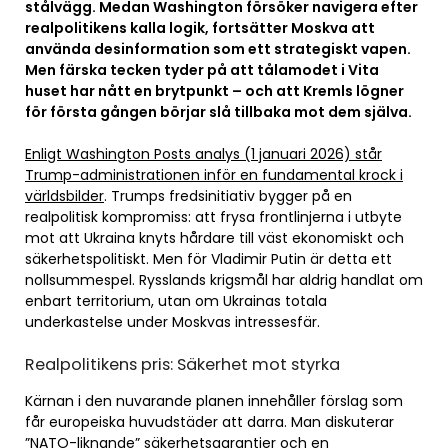
stålvägg. Medan Washington försöker navigera efter
realpolitikens kalla logik, fortsätter Moskva att
använda desinformation som ett strategiskt vapen.
Men färska tecken tyder på att tålamodet i Vita
huset har nått en brytpunkt – och att Kremls lögner
för första gången börjar slå tillbaka mot dem själva.
Enligt Washington Posts analys (1 januari 2026) står
Trump-administrationen inför en fundamental krock i
världsbilder
. Trumps fredsinitiativ bygger på en
realpolitisk kompromiss: att frysa frontlinjerna i utbyte
mot att Ukraina knyts hårdare till väst ekonomiskt och
säkerhetspolitiskt. Men för Vladimir Putin är detta ett
nollsummespel. Rysslands krigsmål har aldrig handlat om
enbart territorium, utan om Ukrainas totala
underkastelse under Moskvas intressesfär.
Realpolitikens pris: Säkerhet mot styrka
Kärnan i den nuvarande planen innehåller förslag som
får europeiska huvudstäder att darra. Man diskuterar
”NATO-liknande” säkerhetsgarantier och en