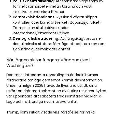
Politisk neutralisering:
Att förhindra varje form av
formellt samarbete mellan Ukraina och väst,
inklusive ekonomiska frizoner.
Kärnteknisk dominans:
Ryssland vägrar släppa
kontrollen över kärnkraftverket i Zaporizjzja, vilket i
Trumps plan skulle drivas under
internationell/amerikansk tillsyn.
Demografisk utradering:
Att långsiktigt bryta ner
den ukrainska statens förmåga att existera som en
självständig, demokratisk entitet.
När lögnen slutar fungera: Vändpunkten i
Washington?
Den mest intressanta utvecklingen är dock Trumps
förändrade tonläge gentemot Kremls desinformation.
Under julhelgen 2025 hävdade Ryssland att Ukraina
utfört en drönarattack mot en av Putins residens. Syftet
var uppenbart: att sabotera fredssamtalen vid Mar-a-
Lago och rättfärdiga nya massiva anfall.
Trump, som initialt visade viss förståelse för ryska