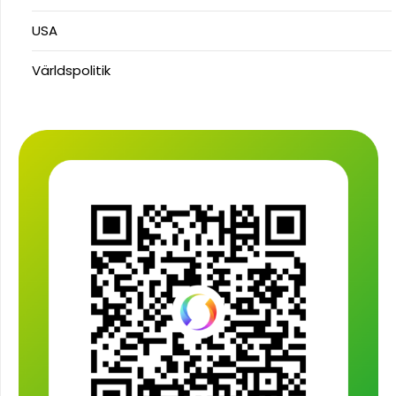
USA
Världspolitik