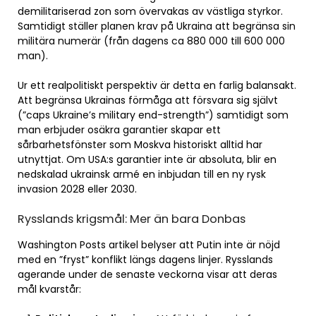
demilitariserad zon som övervakas av västliga styrkor.
Samtidigt ställer planen krav på Ukraina att begränsa sin
militära numerär (från dagens ca 880 000 till 600 000
man).
Ur ett realpolitiskt perspektiv är detta en farlig balansakt.
Att begränsa Ukrainas förmåga att försvara sig självt
(”caps Ukraine’s military end-strength”) samtidigt som
man erbjuder osäkra garantier skapar ett
sårbarhetsfönster som Moskva historiskt alltid har
utnyttjat. Om USA:s garantier inte är absoluta, blir en
nedskalad ukrainsk armé en inbjudan till en ny rysk
invasion 2028 eller 2030.
Rysslands krigsmål: Mer än bara Donbas
Washington Posts artikel belyser att Putin inte är nöjd
med en ”fryst” konflikt längs dagens linjer. Rysslands
agerande under de senaste veckorna visar att deras
mål kvarstår: