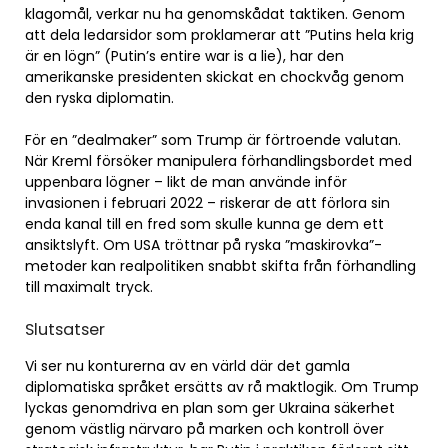
klagomål, verkar nu ha genomskådat taktiken. Genom
att dela ledarsidor som proklamerar att ”Putins hela krig
är en lögn” (Putin’s entire war is a lie), har den
amerikanske presidenten skickat en chockvåg genom
den ryska diplomatin.
För en ”dealmaker” som Trump är förtroende valutan.
När Kreml försöker manipulera förhandlingsbordet med
uppenbara lögner – likt de man använde inför
invasionen i februari 2022 – riskerar de att förlora sin
enda kanal till en fred som skulle kunna ge dem ett
ansiktslyft. Om USA tröttnar på ryska ”maskirovka”-
metoder kan realpolitiken snabbt skifta från förhandling
till maximalt tryck.
Slutsatser
Vi ser nu konturerna av en värld där det gamla
diplomatiska språket ersätts av rå maktlogik. Om Trump
lyckas genomdriva en plan som ger Ukraina säkerhet
genom västlig närvaro på marken och kontroll över