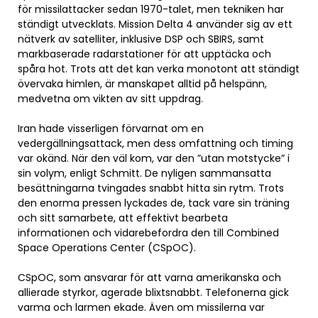
för missilattacker sedan 1970-talet, men tekniken har
ständigt utvecklats. Mission Delta 4 använder sig av ett
nätverk av satelliter, inklusive DSP och SBIRS, samt
markbaserade radarstationer för att upptäcka och
spåra hot. Trots att det kan verka monotont att ständigt
övervaka himlen, är manskapet alltid på helspänn,
medvetna om vikten av sitt uppdrag.
Iran hade visserligen förvarnat om en
vedergällningsattack, men dess omfattning och timing
var okänd. När den väl kom, var den ”utan motstycke” i
sin volym, enligt Schmitt. De nyligen sammansatta
besättningarna tvingades snabbt hitta sin rytm. Trots
den enorma pressen lyckades de, tack vare sin träning
och sitt samarbete, att effektivt bearbeta
informationen och vidarebefordra den till Combined
Space Operations Center (CSpOC).
CSpOC, som ansvarar för att varna amerikanska och
allierade styrkor, agerade blixtsnabbt. Telefonerna gick
varma och larmen ekade. Även om missilerna var