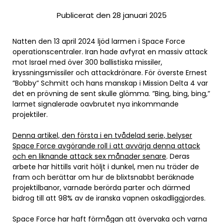
Publicerat den 28 januari 2025
Natten den 13 april 2024 ljöd larmen i Space Force
operationscentraler. Iran hade avfyrat en massiv attack
mot Israel med över 300 ballistiska missiler,
kryssningsmissiler och attackdrönare. För överste Ernest
”Bobby” Schmitt och hans manskap i Mission Delta 4 var
det en prövning de sent skulle glömma. ”Bing, bing, bing,”
larmet signalerade oavbrutet nya inkommande
projektiler.
Denna artikel, den första i en tvådelad serie, belyser
Space Force avgörande roll i att avvärja denna attack
och en liknande attack sex månader senare
. Deras
arbete har hittills varit höljt i dunkel, men nu träder de
fram och berättar om hur de blixtsnabbt beräknade
projektilbanor, varnade berörda parter och därmed
bidrog till att 98% av de iranska vapnen oskadliggjordes.
Space Force har haft förmågan att övervaka och varna