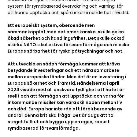
system för rymdbaserad övervakning och varning, för
att kunna upptäcka och spåra inkommande hot i realtid.
Ett europeiskt system, oberoende men
sammankopplat med det amerikanska, skulle ge en
ökad säkerhet och handlingsfrihet. Det skulle också
stärka NATO:s kollektiva försvarsförmåga och minska
Europas sårbarhet för ryska påtryckningar och hot.
Att utveckla en sådan förmåga kommer att kräva
betydande investeringar och ett nära samarbete
mellan europeiska länder. Men det är en investering i
Europas säkerhet och framtid. Händelserna i april
2024 visade med all önskvärd tydlighet att hotet är
reellt och att förmågan att upptäcka och varna för
inkommande missiler kan vara skillnaden mellan liv
och död. Europa har inte råd att förbli beroende av
andra i denna kritiska fråga. Det är dags att ta
steget fullt ut och bygga upp en egen, robust
rymdbaserad försvarsförmåga.