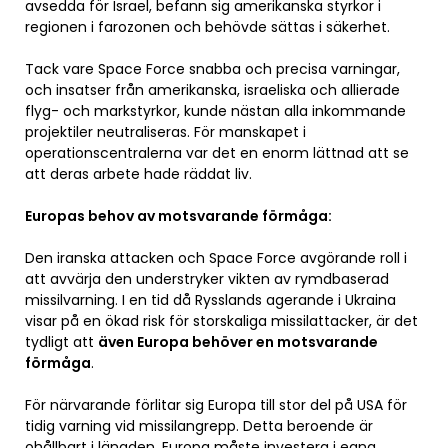
avsedda för Israel, befann sig amerikanska styrkor i
regionen i farozonen och behövde sättas i säkerhet.
Tack vare Space Force snabba och precisa varningar,
och insatser från amerikanska, israeliska och allierade
flyg- och markstyrkor, kunde nästan alla inkommande
projektiler neutraliseras. För manskapet i
operationscentralerna var det en enorm lättnad att se
att deras arbete hade räddat liv.
Europas behov av motsvarande förmåga:
Den iranska attacken och Space Force avgörande roll i
att avvärja den understryker vikten av rymdbaserad
missilvarning. I en tid då Rysslands agerande i Ukraina
visar på en ökad risk för storskaliga missilattacker, är det
tydligt att
även Europa behöver en motsvarande
förmåga
.
För närvarande förlitar sig Europa till stor del på USA för
tidig varning vid missilangrepp. Detta beroende är
ohållbart i längden. Europa måste investera i egna