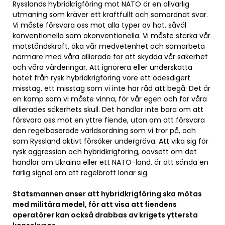
Rysslands hybridkrigföring mot NATO är en allvarlig
utmaning som kräver ett kraftfullt och samordnat svar.
Vi måste försvara oss mot alla typer av hot, såväl
konventionella som okonventionella. Vi måste stärka vår
motståndskraft, öka vår medvetenhet och samarbeta
närmare med våra allierade för att skydda vår säkerhet
och våra värderingar. Att ignorera eller underskatta
hotet från rysk hybridkrigföring vore ett ödesdigert
misstag, ett misstag som vi inte har råd att begå. Det är
en kamp som vi måste vinna, för vår egen och för våra
allierades säkerhets skull. Det handlar inte bara om att
försvara oss mot en yttre fiende, utan om att försvara
den regelbaserade världsordning som vi tror på, och
som Ryssland aktivt försöker undergräva. Att vika sig för
rysk aggression och hybridkrigföring, oavsett om det
handlar om Ukraina eller ett NATO-land, är att sända en
farlig signal om att regelbrott lönar sig.
Statsmannen anser att hybridkrigföring ska mötas
med militära medel, för att visa att fiendens
operatörer kan också drabbas av krigets yttersta