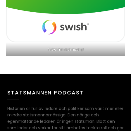
Stöd min kampanj!
STATSMANNEN PODCAST
Historien är full av ledare och politiker som varit mer eller
mindre statsmannamässiga. Den närige och
egenmättande ledaren är ingen statsman. Blott den
som leder och verkar för sitt ämbetes tänkta roll och gör