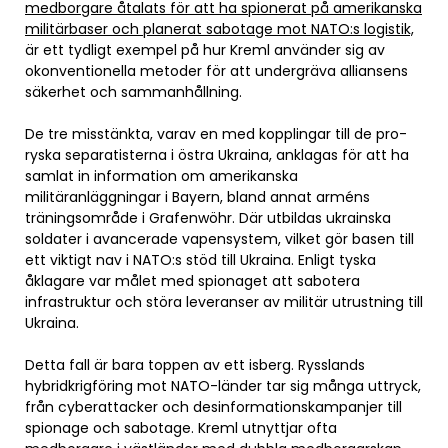
medborgare åtalats för att ha spionerat på amerikanska
militärbaser och planerat sabotage mot NATO:s logistik,
är ett tydligt exempel på hur Kreml använder sig av
okonventionella metoder för att undergräva alliansens
säkerhet och sammanhållning.
De tre misstänkta, varav en med kopplingar till de pro-
ryska separatisterna i östra Ukraina, anklagas för att ha
samlat in information om amerikanska
militäranläggningar i Bayern, bland annat arméns
träningsområde i Grafenwöhr. Där utbildas ukrainska
soldater i avancerade vapensystem, vilket gör basen till
ett viktigt nav i NATO:s stöd till Ukraina. Enligt tyska
åklagare var målet med spionaget att sabotera
infrastruktur och störa leveranser av militär utrustning till
Ukraina.
Detta fall är bara toppen av ett isberg. Rysslands
hybridkrigföring mot NATO-länder tar sig många uttryck,
från cyberattacker och desinformationskampanjer till
spionage och sabotage. Kreml utnyttjar ofta