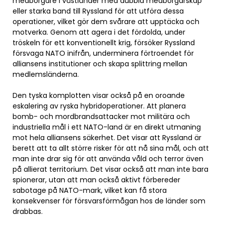
medborgare i västländer med dubbla medborgarskap
eller starka band till Ryssland för att utföra dessa
operationer, vilket gör dem svårare att upptäcka och
motverka. Genom att agera i det fördolda, under
tröskeln för ett konventionellt krig, försöker Ryssland
försvaga NATO inifrån, underminera förtroendet för
alliansens institutioner och skapa splittring mellan
medlemsländerna.
Den tyska komplotten visar också på en oroande
eskalering av ryska hybridoperationer. Att planera
bomb- och mordbrandsattacker mot militära och
industriella mål i ett NATO-land är en direkt utmaning
mot hela alliansens säkerhet. Det visar att Ryssland är
berett att ta allt större risker för att nå sina mål, och att
man inte drar sig för att använda våld och terror även
på allierat territorium. Det visar också att man inte bara
spionerar, utan att man också aktivt förbereder
sabotage på NATO-mark, vilket kan få stora
konsekvenser för försvarsförmågan hos de länder som
drabbas.