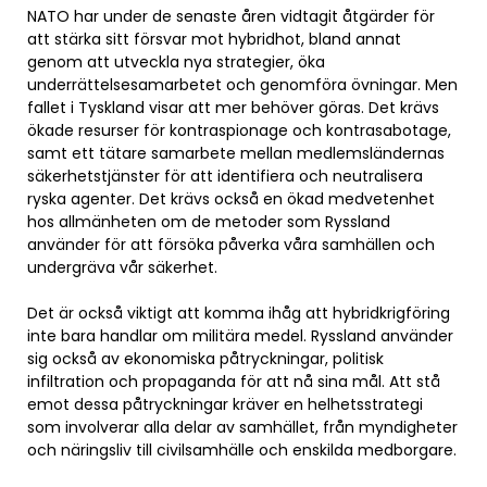
NATO har under de senaste åren vidtagit åtgärder för
att stärka sitt försvar mot hybridhot, bland annat
genom att utveckla nya strategier, öka
underrättelsesamarbetet och genomföra övningar. Men
fallet i Tyskland visar att mer behöver göras. Det krävs
ökade resurser för kontraspionage och kontrasabotage,
samt ett tätare samarbete mellan medlemsländernas
säkerhetstjänster för att identifiera och neutralisera
ryska agenter. Det krävs också en ökad medvetenhet
hos allmänheten om de metoder som Ryssland
använder för att försöka påverka våra samhällen och
undergräva vår säkerhet.
Det är också viktigt att komma ihåg att hybridkrigföring
inte bara handlar om militära medel. Ryssland använder
sig också av ekonomiska påtryckningar, politisk
infiltration och propaganda för att nå sina mål. Att stå
emot dessa påtryckningar kräver en helhetsstrategi
som involverar alla delar av samhället, från myndigheter
och näringsliv till civilsamhälle och enskilda medborgare.