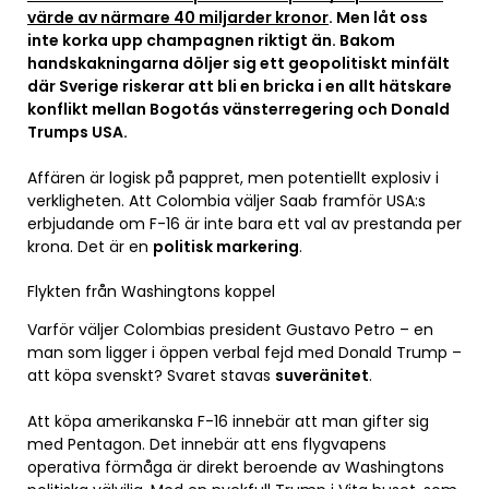
värde av närmare 40 miljarder kronor
. Men låt oss
inte korka upp champagnen riktigt än. Bakom
handskakningarna döljer sig ett geopolitiskt minfält
där Sverige riskerar att bli en bricka i en allt hätskare
konflikt mellan Bogotás vänsterregering och Donald
Trumps USA.
Affären är logisk på pappret, men potentiellt explosiv i
verkligheten. Att Colombia väljer Saab framför USA:s
erbjudande om F-16 är inte bara ett val av prestanda per
krona. Det är en
politisk markering
.
Flykten från Washingtons koppel
Varför väljer Colombias president Gustavo Petro – en
man som ligger i öppen verbal fejd med Donald Trump –
att köpa svenskt? Svaret stavas
suveränitet
.
Att köpa amerikanska F-16 innebär att man gifter sig
med Pentagon. Det innebär att ens flygvapens
operativa förmåga är direkt beroende av Washingtons