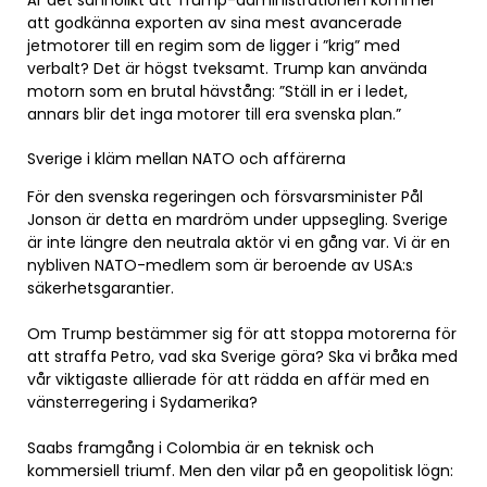
Är det sannolikt att Trump-administrationen kommer
att godkänna exporten av sina mest avancerade
jetmotorer till en regim som de ligger i ”krig” med
verbalt? Det är högst tveksamt. Trump kan använda
motorn som en brutal hävstång: ”Ställ in er i ledet,
annars blir det inga motorer till era svenska plan.”
Sverige i kläm mellan NATO och affärerna
För den svenska regeringen och försvarsminister Pål
Jonson är detta en mardröm under uppsegling. Sverige
är inte längre den neutrala aktör vi en gång var. Vi är en
nybliven NATO-medlem som är beroende av USA:s
säkerhetsgarantier.
Om Trump bestämmer sig för att stoppa motorerna för
att straffa Petro, vad ska Sverige göra? Ska vi bråka med
vår viktigaste allierade för att rädda en affär med en
vänsterregering i Sydamerika?
Saabs framgång i Colombia är en teknisk och
kommersiell triumf. Men den vilar på en geopolitisk lögn: