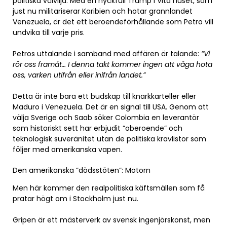
politiska välvilja. Med en nyckfull Trump i Vita huset, som
just nu militariserar Karibien och hotar grannlandet
Venezuela, är det ett beroendeförhållande som Petro vill
undvika till varje pris.
Petros uttalande i samband med affären är talande:
”Vi
rör oss framåt… I denna takt kommer ingen att våga hota
oss, varken utifrån eller inifrån landet.”
Detta är inte bara ett budskap till knarkkarteller eller
Maduro i Venezuela. Det är en signal till USA. Genom att
välja Sverige och Saab söker Colombia en leverantör
som historiskt sett har erbjudit ”oberoende” och
teknologisk suveränitet utan de politiska kravlistor som
följer med amerikanska vapen.
Den amerikanska ”dödsstöten”: Motorn
Men här kommer den realpolitiska käftsmällen som få
pratar högt om i Stockholm just nu.
Gripen är ett mästerverk av svensk ingenjörskonst, men