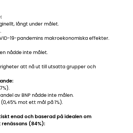
:
nellt, långt under målet.
.
 COVID-19-pandemins makroekonomiska effekter.
en nådde inte målet.
righeter att nå ut till utsatta grupper och
ande:
 7%).
s andel av BNP nådde inte målen.
 (0,45% mot ett mål på 1%).
litiskt enad och baserad på idealen om
k renässans (84%):