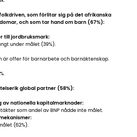
åk.
 folkdriven, som förlitar sig på det afrikanska
ungdomar, och som tar hand om barn (67%):
 till jordbruksmark:
långt under målet (39%).
 är offer för barnarbete och barnäktenskap.
6%.
ytelserik global partner (58%):
g av nationella kapitalmarknader:
ntäkter som andel av BNP nådde inte målet.
gsmekanismer:
målet (62%).