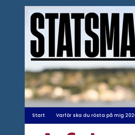
Hoppa
till
innehåll
Start
Varför ska du rösta på mig 202