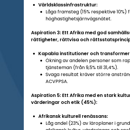
Världsklassinfrastruktur:
Låga framsteg (15% respektive 10%) 
höghastighetsjärnvägsnätet.
Aspiration 3: Ett Afrika med god samhälls
rättigheter, rättvisa och rättsstatsprinc
Kapabla institutioner och transformer
Ökning av andelen personer som rappo
tjänsteman (från 9,5% till 31,4%).
Svaga resultat kräver större ansträ
ACVPPSA.
Aspiration 5: Ett Afrika med en stark kult
värderingar och etik (45%):
Afrikansk kulturell renässans:
Låg andel (23%) av läroplaner i gru