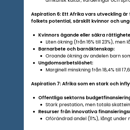
afrikansk kultur, värderingar och spr
Aspiration 6: Ett Afrika vars utveckling är
folkets potential, särskilt kvinnor och 
Kvinnors ägande eller säkra rättigheter
Liten ökning (från 16% till 23%), men 
Barnarbete och barnäktenskap:
Oroande ökning av andelen barn som
Ungdomsarbetslöshet:
Marginell minskning från 18,4% till 17,
Aspiration 7: Afrika som en stark och infl
Offentliga sektorns budgetfinansierin
Stark prestation, men totala skattei
Resurser från innovativa finansierin
Oförändrad andel (11%), långt under 