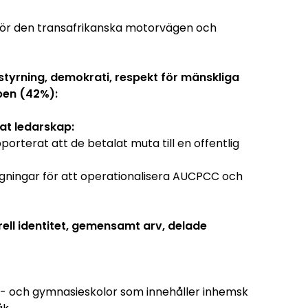
för den transafrikanska motorvägen och
styrning, demokrati, respekt för mänskliga
ipen (42%):
at ledarskap:
rterat att de betalat muta till en offentlig
ngningar för att operationalisera AUCPCC och
urell identitet, gemensamt arv, delade
nd- och gymnasieskolor som innehåller inhemsk