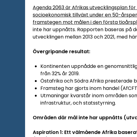
Agenda 2063 är Afrikas utvecklingsplan för
socioekonomisk tillväxt under en 50-årsper
framstegen mot målen i den första tioårsp
inte har uppnåtts. Rapporten baseras på 
utvecklingen mellan 2013 och 2021, med hä
Övergripande resultat:
Kontinenten uppnådde en genomsnittlig
från 32% år 2019.
Östafrika och Södra Afrika presterade 
Framsteg har gjorts inom handel (AfCFTA
Utmaningar kvarstår inom områden som
infrastruktur, och statsstyrning.
Områden där mål inte har uppnåtts (utv
Aspiration 1: Ett välmående Afrika baserat