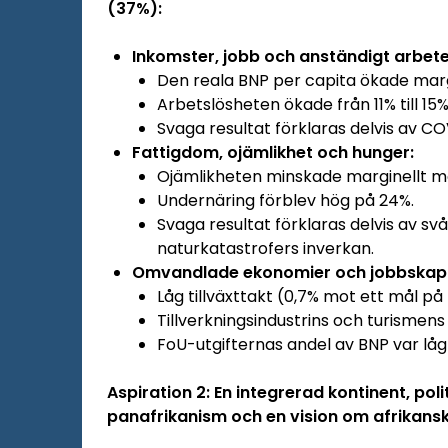
(37%):
Inkomster, jobb och anständigt arbete
Den reala BNP per capita ökade margi
Arbetslösheten ökade från 11% till 15%
Svaga resultat förklaras delvis av
Fattigdom, ojämlikhet och hunger:
Ojämlikheten minskade marginellt m
Undernäring förblev hög på 24%.
Svaga resultat förklaras delvis av svå
naturkatastrofers inverkan.
Omvandlade ekonomier och jobbskap
Låg tillväxttakt (0,7% mot ett mål på
Tillverkningsindustrins och turismen
FoU-utgifternas andel av BNP var låg
Aspiration 2: En integrerad kontinent, po
panafrikanism och en vision om afrikans