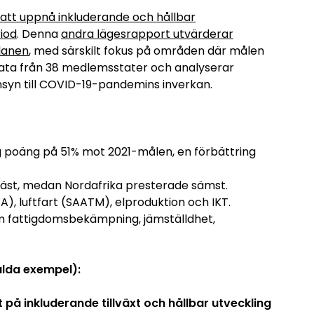
 att uppnå inkluderande och hållbar
iod
. Denna
andra lägesrapport utvärderar
lanen
, med särskilt fokus på områden där målen
data från 38 medlemsstater och analyserar
nsyn till COVID-19-pandemins inverkan.
 poäng på 51% mot 2021-målen, en förbättring
bäst, medan Nordafrika presterade sämst.
), luftfart (SAATM), elproduktion och IKT.
 fattigdomsbekämpning, jämställdhet,
alda exempel):
 på inkluderande tillväxt och hållbar utveckling