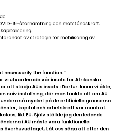
de.
OVID-19-återhämtning och motståndskraft.
apitalisering.
mförandet av strategin för mobilisering av
t necessarily the function.”
när vi utvärderade vår insats för Afrikanska
r att stödja AU:s insats i Darfur. Innan vi åkte,
en naiv inställning, där man tänkte att om AU
 fundera så mycket på de artificiella gränserna
 tjänster, kapital och arbetskraft var mantrat.
koloss, likt EU. Själv ställde jag den ledande
länderna i AU måste vara funktionella
kas överhuvudtaget. Låt oss säga att efter den