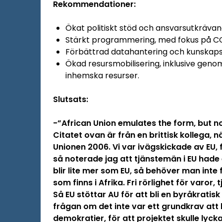
Rekommendationer:
Ökat politiskt stöd och ansvarsutkrävan
Stärkt programmering, med fokus på C
Förbättrad datahantering och kunskapsk
Ökad resursmobilisering, inklusive geno
inhemska resurser.
Slutsats:
-”African Union emulates the form, but no
Citatet ovan är från en brittisk kollega, 
Unionen 2006. Vi var ivägskickade av EU, fö
så noterade jag att tjänstemän i EU hade 
blir lite mer som EU, så behöver man inte
som finns i Afrika. Fri rörlighet för varor,
Så EU stöttar AU för att bli en byråkratisk 
frågan om det inte var ett grundkrav att 
demokratier, för att projektet skulle lyc