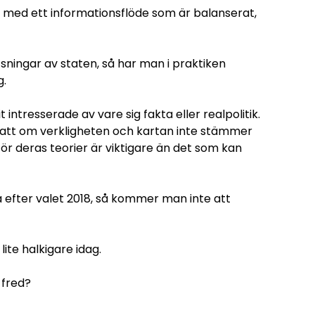
 med ett informationsflöde som är balanserat,
tsningar av staten, så har man i praktiken
g.
it intresserade av vare sig fakta eller realpolitik.
n att om verkligheten och kartan inte stämmer
 För deras teorier är viktigare än det som kan
ja efter valet 2018, så kommer man inte att
lite halkigare idag.
 fred?