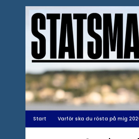
Hoppa
till
innehåll
Start
Varför ska du rösta på mig 202