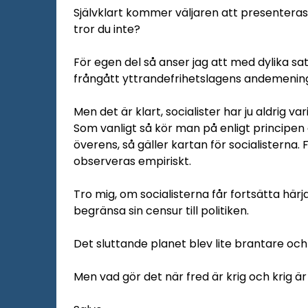
Självklart kommer väljaren att presenteras
tror du inte?
För egen del så anser jag att med dylika sa
frångått yttrandefrihetslagens andemenin
Men det är klart, socialister har ju aldrig var
Som vanligt så kör man på enligt principe
överens, så gäller kartan för socialisterna.
observeras empiriskt.
Tro mig, om socialisterna får fortsätta här
begränsa sin censur till politiken.
Det sluttande planet blev lite brantare och 
Men vad gör det när fred är krig och krig är