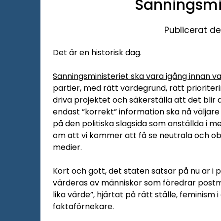
Sanningsmin
Publicerat d
Det är en historisk dag.
Sanningsministeriet ska vara igång innan va
partier, med rätt värdegrund, rätt priorit
driva projektet och säkerställa att det bli
endast ”korrekt” information ska nå väljar
på den
politiska slagsida som anställda i me
om att vi kommer att få se neutrala och obje
medier.
Kort och gott, det staten satsar på nu är i
värderas av människor som föredrar postm
lika värde”, hjärtat på rätt ställe, feminism 
faktaförnekare.