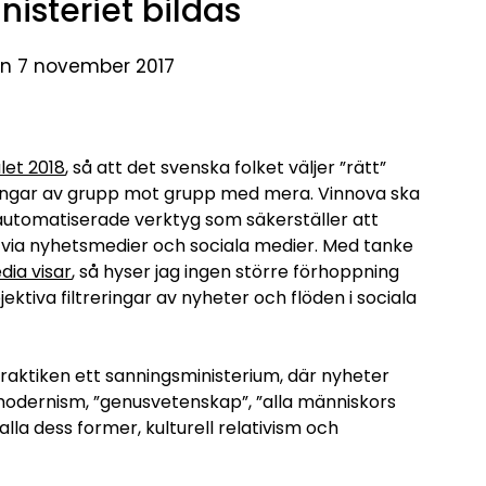
isteriet bildas
en 7 november 2017
let 2018
, så att det svenska folket väljer ”rätt”
eringar av grupp mot grupp med mera. Vinnova ska
r automatiserade verktyg som säkerställer att
e via nyhetsmedier och sociala medier. Med tanke
dia visar
, så hyser jag ingen större förhoppning
ktiva filtreringar av nyheter och flöden i sociala
 praktiken ett sanningsministerium, där nyheter
odernism, ”genusvetenskap”, ”alla människors
i alla dess former, kulturell relativism och