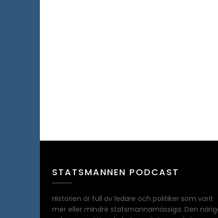
STATSMANNEN PODCAST
Historien är full av ledare och politiker som varit
mer eller mindre statsmannamässiga. Den närig