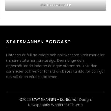
Stöd min kampanj!
STATSMANNEN PODCAST
Historien är full av ledare och politiker som varit mer eller
mindre statsmannamässiga. Den närige och
egenmättande ledaren är ingen statsman. Blott den
som leder och verkar för sitt ämbetes tänkta roll och gör
det väl är en värdig statsman.
©2026 STATSMANNEN – Kai Rämö
| Design:
Newspaperly WordPress Theme