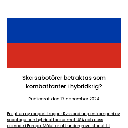
Ska sabotörer betraktas som
kombattanter i hybridkrig?
Publicerat den 17 december 2024
Enligt en ny rapport trappar Ryssland upp en kampanj av
sabotage och hybridattacker mot USA och dess
allierade i Europa. Målet är att undergräva stödet till