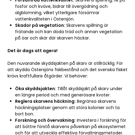
Försämrad vattenkvalitet:
Skarvens spillning, rik på
fosfor och kväve, bidrar till övergödning och
algblomning, vilket ytterligare försämrar
vattenkvaliteten i Östersjön.
Skador på vegetation:
Skarvens spillning är
frätande och kan döda träd och annan vegetation
på öar och skär där skarven häckar.
Det är dags att agera!
Den nuvarande skyddsjakten på skarv är otillräcklig. För
att skydda Östersjöns fiskbestånd och det svenska fisket
krävs kraftfullare åtgärder. Vi behöver:
Öka skyddsjakten:
Tillåt skyddsjakt på skarv under
en längre period och med generösare kvoter.
Reglera skarvens häckning:
Begränsa skarvens
häckningsplatser genom att störa kolonier och ta
bort bon.
Forskning och övervakning:
Investera i forskning för
att bättre förstå skarvens påverkan på ekosystemet
och för att utveckla effektiva förvaltningsmetoder.