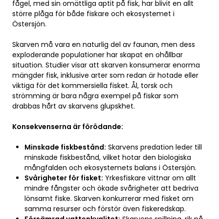
fågel, med sin omättliga aptit på fisk, har blivit en allt
större plåga för både fiskare och ekosystemet i
Östersjön.
Skarven må vara en naturlig del av faunan, men dess
exploderande populationer har skapat en ohållbar
situation. Studier visar att skarven konsumerar enorma
mängder fisk, inklusive arter som redan är hotade eller
viktiga för det kommersiella fisket. Ål, torsk och
strömming är bara några exempel på fiskar som
drabbas hårt av skarvens glupskhet.
Konsekvenserna är förödande:
Minskade fiskbestånd:
Skarvens predation leder till
minskade fiskbestånd, vilket hotar den biologiska
mångfalden och ekosystemets balans i Östersjön.
Svårigheter för fisket:
Yrkesfiskare vittnar om allt
mindre fångster och ökade svårigheter att bedriva
lönsamt fiske. Skarven konkurrerar med fisket om
samma resurser och förstör även fiskeredskap.