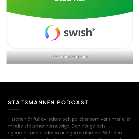
Stöd min kampanj!
STATSMANNEN PODCAST
Historien är full av ledare och politiker som varit mer eller
mindre statsmannamässiga. Den närige och
egenmättande ledaren är ingen statsman. Blott den