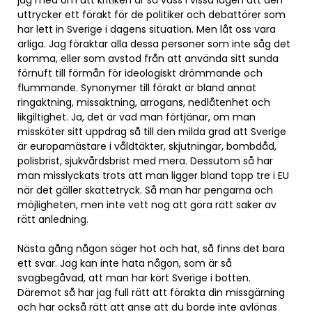
jag med om att kritiken är så vass i vissa lägen att den
uttrycker ett förakt för de politiker och debattörer som
har lett in Sverige i dagens situation. Men låt oss vara
ärliga. Jag föraktar alla dessa personer som inte såg det
komma, eller som avstod från att använda sitt sunda
förnuft till förmån för ideologiskt drömmande och
flummande. Synonymer till förakt är bland annat
ringaktning, missaktning, arrogans, nedlåtenhet och
likgiltighet. Ja, det är vad man förtjänar, om man
missköter sitt uppdrag så till den milda grad att Sverige
är europamästare i våldtäkter, skjutningar, bombdåd,
polisbrist, sjukvårdsbrist med mera. Dessutom så har
man misslyckats trots att man ligger bland topp tre i EU
när det gäller skattetryck. Så man har pengarna och
möjligheten, men inte vett nog att göra rätt saker av
rätt anledning.
Nästa gång någon säger hot och hat, så finns det bara
ett svar. Jag kan inte hata någon, som är så
svagbegåvad, att man har kört Sverige i botten.
Däremot så har jag full rätt att förakta din missgärning
och har också rätt att anse att du borde inte avlönas