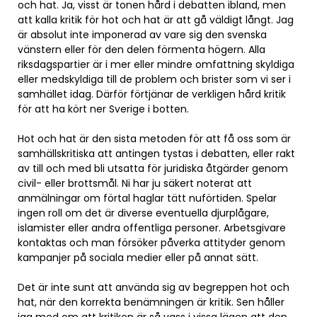
och hat. Ja, visst är tonen hård i debatten ibland, men
att kalla kritik för hot och hat är att gå väldigt långt. Jag
är absolut inte imponerad av vare sig den svenska
vänstern eller för den delen förmenta högern. Alla
riksdagspartier är i mer eller mindre omfattning skyldiga
eller medskyldiga till de problem och brister som vi ser i
samhället idag. Därför förtjänar de verkligen hård kritik
för att ha kört ner Sverige i botten.
Hot och hat är den sista metoden för att få oss som är
samhällskritiska att antingen tystas i debatten, eller rakt
av till och med bli utsatta för juridiska åtgärder genom
civil- eller brottsmål. Ni har ju säkert noterat att
anmälningar om förtal haglar tätt nuförtiden. Spelar
ingen roll om det är diverse eventuella djurplågare,
islamister eller andra offentliga personer. Arbetsgivare
kontaktas och man försöker påverka attityder genom
kampanjer på sociala medier eller på annat sätt.
Det är inte sunt att använda sig av begreppen hot och
hat, när den korrekta benämningen är kritik. Sen håller