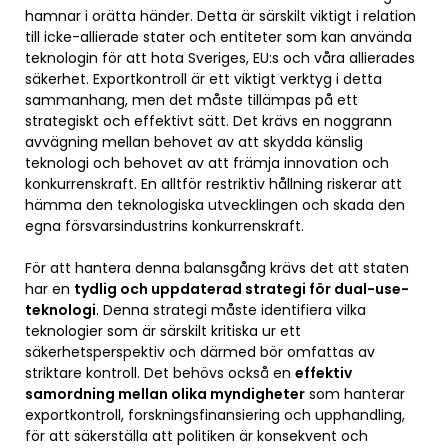
hamnar i orätta händer. Detta är särskilt viktigt i relation
till icke-allierade stater och entiteter som kan använda
teknologin för att hota Sveriges, EU:s och våra allierades
säkerhet. Exportkontroll är ett viktigt verktyg i detta
sammanhang, men det måste tillämpas på ett
strategiskt och effektivt sätt. Det krävs en noggrann
avvägning mellan behovet av att skydda känslig
teknologi och behovet av att främja innovation och
konkurrenskraft. En alltför restriktiv hållning riskerar att
hämma den teknologiska utvecklingen och skada den
egna försvarsindustrins konkurrenskraft.
För att hantera denna balansgång krävs det att staten
har en
tydlig och uppdaterad strategi för dual-use-
teknologi
. Denna strategi måste identifiera vilka
teknologier som är särskilt kritiska ur ett
säkerhetsperspektiv och därmed bör omfattas av
striktare kontroll. Det behövs också en
effektiv
samordning mellan olika myndigheter
som hanterar
exportkontroll, forskningsfinansiering och upphandling,
för att säkerställa att politiken är konsekvent och