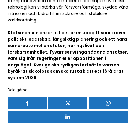
främja innovation och kontrollera spridningen av kritisk
teknologi kan vi stärka vår försvarsförmåga, skydda våra
intressen och bidra till en säkrare och stabilare
världsordning.
Statsmannen anser att det är en uppgift som kräver
politiskt ledarskap, långsiktig planering och ett nära
samarbete mellan staten, näringslivet och
forskarsamhället. Tyvärr ser vi inga sådana ansatser,
vare sig från regeringen eller oppositionen i
dagsläget. Sverige ska tydligen fortsätta vara en
byråkratisk koloss som ska rusta klart ett föråldrat
system 2036…
Dela gärna!