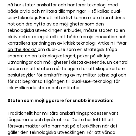
på hur stater anskaffar och hanterar teknologi med
både civila och militära tillämpningar – så kallad dual-
use-teknologi. För att effektivt kunna möta framtidens
hot och dra nytta av de möjligheter som den
teknologiska utvecklingen erbjuder, måste staten ta en
aktiv och strategisk roll i att både främja innovation och
kontrollera spridningen av kritisk teknologi.
Artikeln i ”War
on the Rocks”
om dual-use som en strategisk fråga
snarare än en teknologikategori, pekar på viktiga
utmaningar och möjligheter i detta avseende. En central
lärdom är att staten måste agera för att skapa kortare
beslutscykler för anskaffning av ny militär teknologi och
för att begränsa tillgången till dual-use-teknologi för
icke-allierade stater och entiteter.
Staten som möjliggörare för snabb innovation:
Traditionellt har militära anskaffningsprocesser varit
långsamma och byråkratiska. Detta har lett till att
försvarsmakter ofta hamnat på efterkälken när det
gäller den teknologiska utvecklingen. För att vända