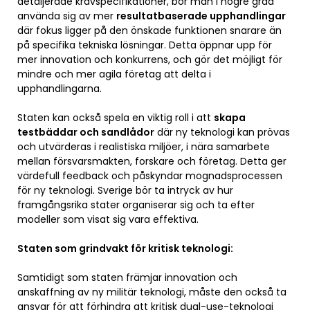
detaljerade kravspecifikationer, bör man i högre grad
använda sig av mer
resultatbaserade upphandlingar
där fokus ligger på den önskade funktionen snarare än
på specifika tekniska lösningar. Detta öppnar upp för
mer innovation och konkurrens, och gör det möjligt för
mindre och mer agila företag att delta i
upphandlingarna.
Staten kan också spela en viktig roll i att
skapa
testbäddar och sandlådor
där ny teknologi kan prövas
och utvärderas i realistiska miljöer, i nära samarbete
mellan försvarsmakten, forskare och företag. Detta ger
värdefull feedback och påskyndar mognadsprocessen
för ny teknologi. Sverige bör ta intryck av hur
framgångsrika stater organiserar sig och ta efter
modeller som visat sig vara effektiva.
Staten som grindvakt för kritisk teknologi:
Samtidigt som staten främjar innovation och
anskaffning av ny militär teknologi, måste den också ta
ansvar för att förhindra att kritisk dual-use-teknologi