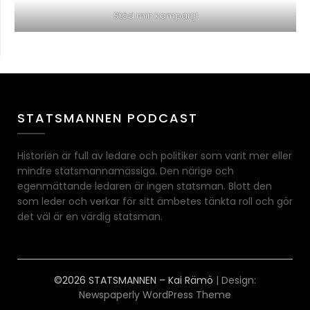
Stöd min kampanj!
STATSMANNEN PODCAST
Historien är full av ledare och politiker som varit mer eller
mindre statsmannamässiga. Den närige och
egenmättande ledaren är ingen statsman. Blott den
som leder och verkar för sitt ämbetes tänkta roll och gör
det väl är en värdig statsman.
©2026 STATSMANNEN – Kai Rämö
| Design:
Newspaperly WordPress Theme