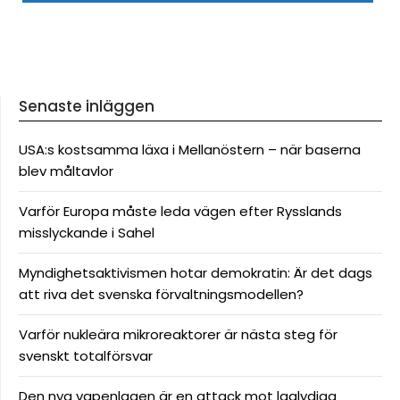
Senaste inläggen
USA:s kostsamma läxa i Mellanöstern – när baserna
blev måltavlor
Varför Europa måste leda vägen efter Rysslands
misslyckande i Sahel
Myndighetsaktivismen hotar demokratin: Är det dags
att riva det svenska förvaltningsmodellen?
Varför nukleära mikroreaktorer är nästa steg för
svenskt totalförsvar
Den nya vapenlagen är en attack mot laglydiga