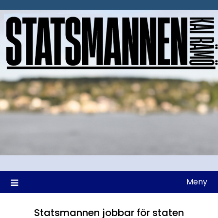
Hoppa
till
innehåll
Meny
Statsmannen jobbar för staten