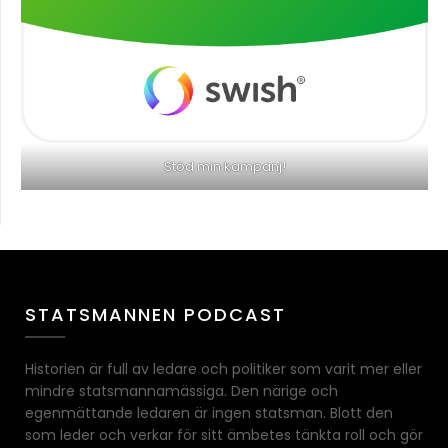
Stöd min kampanj!
STATSMANNEN PODCAST
Historien är full av ledare och politiker som varit mer eller
mindre statsmannamässiga. Den närige och
egenmättande ledaren är ingen statsman. Blott den
som leder och verkar för sitt ämbetes tänkta roll och gör