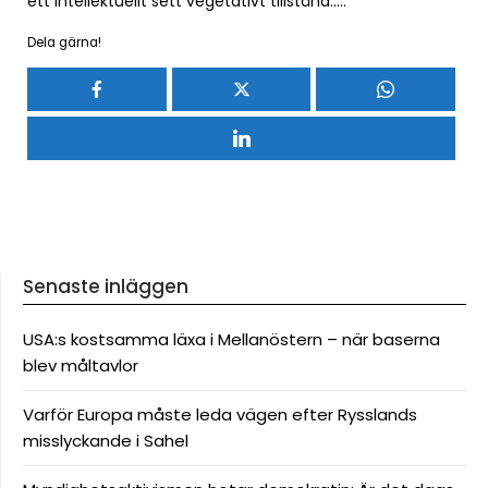
ett intellektuellt sett vegetativt tillstånd…..
Dela gärna!
Senaste inläggen
USA:s kostsamma läxa i Mellanöstern – när baserna
blev måltavlor
Varför Europa måste leda vägen efter Rysslands
misslyckande i Sahel