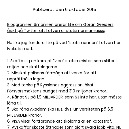
Publicerat den 6 oktober 2015
Bloggrannen 6mannen orerar lite om Göran Greiders
åsikt på Twitter att Löfven är statsmannamässig
.
Nu ska jag fundera lite på vad ”statsmannen” Löfven har
lyckats med.
1. Skaffa sig en korrupt ”vice” statsminister, som skiter i
miljön och skattelagarna.
2. Minskat polisens förmåga att verka för att
upprätthålla lagen.
3. Med tanke på Rysslands aggression, ökat
Försvarsmaktens budget med 310 miljoner kronor.
4. Rånat SJ på 1,9 MILJARDER, som SJ inte har, utan måste
låna till.
5. Ska råna Akademiska Hus, dvs. universiteten på 6,5
MILJARDER kronor.
6. PISA visar fortfarande att skolorna är en katastrof.
7. Avskaffar skattelättnader som gjort svara jobb vita. Nu