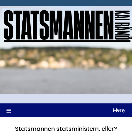
Hoppa
till
innehåll
Meny
Statsmannen statsministern, eller?