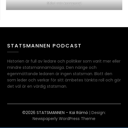
Stöd min kampanj!
STATSMANNEN PODCAST
Historien är full av ledare och politiker som varit mer eller
mindre statsmannamässiga. Den närige och
egenmättande ledaren är ingen statsman. Blott den
som leder och verkar för sitt ämbetes tänkta roll och gör
det väl är en värdig statsman.
©2026 STATSMANNEN – Kai Rämö
| Design:
Newspaperly WordPress Theme