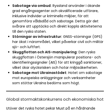
Sabotage via ombud:
Ryssland använder i ökande
grad engångsagenter och okvalificerade utförare,
inklusive individer ur kriminella miljöer, för att
genomföra våldsdåd och sabotage. Detta gör det
svårare att upptäcka och direkt koppla aktiviteterna
till den ryska staten.
Störningar av infrastruktur:
GNSS-störningar (GPS)
har ökat i närområdet, vilket påverkar civil och militär
sjö- och luftfart.
Skuggflottan och AIS-manipulering:
Den ryska
skuggflottan i Östersjön manipulerar positions- och
identifieringssignaler (AIS) för att kringgå sanktioner,
vilket ökar olycksrisken och hotar miljösäkerheten.
Sabotage mot Ukrainastödet:
Hotet om sabotage
mot europeiska anläggningar och verksamheter
som stöttar Ukraina bedöms som högt.
Global stormaktskonkurrens och ekonomiska hot
Utöver det ryska hotet pekar Must på en hårdnande