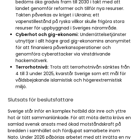
bedöms öka gradvis fram till 2030 i takt med att
landet genomför reformer och tillför nya resurser.
Takten påverkas av kriget i Ukraina; ett
vapenstillestånd på ryska villkor skulle frigöra stora
resurser för uppbyggnad i Sveriges närområde.
Cyberhot och gig-ekonomi:
Underrättelsetjänster
utnyttjar i allt högre grad gig-ekonomins anonymitet
för att finansiera påverkansoperationer och
genomföra cyberattacker via vinstdrivande
hackernätverk.
Terrorhotnivå:
Trots att terrorhotnivån sänktes från
4 till 3 under 2025, kvarstår Sverige som ett mål för
våldsbejakande islamistisk och högerextremistisk
miljö.
Slutsats för beslutsfattare
Sverige står inför en komplex hotbild där inre och yttre
hot är tätt sammanlänkade. För att möta detta krävs en
samlad svensk ansats med ökad motståndskraft på
bredden i samhället och fördjupat samarbete inom
Nato. Under 2026 påbörjas arbetet med att inrätta en ny