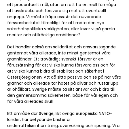
ett procentuellt mål, utan om att ha en reell förmåga
att avskräcka och försvara sig mot ett eventuellt
angrepp. Vi måste fråga oss: Är det nuvarande
försvarsbeslutet tillräckligt för att möta den nya
säkerhetspolitiska verkligheten, eller lever vi på gamla
meriter och otillräckliga ambitioner?
Det handlar också om solidaritet och ansvarstagande
gentemot våra allierade, inte minst gentemot våra
grannländer. Ett trovärdigt svenskt försvar är en
förutsättning för att vi ska kunna försvara oss och för
att vi ska kunna bidra till stabilitet och säkerhet i
Östersjöregionen. Att då sitta passiva och se på när våra
grannar och allierade tar hotet på allvar och rustar upp
är ohållbart. Sverige måste ta sitt ansvar och bidra till
den gemensamma säkerheten, både för vår egen och
för våra allierades skull.
Ett område där Sverige, likt övriga europeiska NATO-
länder, har betydande brister är
underrättelseinhämtning, övervakning och spaning. Vi är