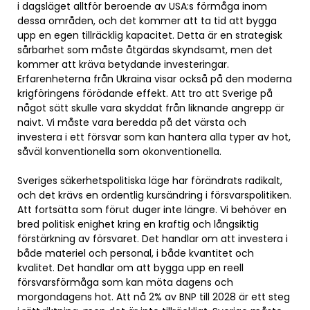
i dagsläget alltför beroende av USA:s förmåga inom
dessa områden, och det kommer att ta tid att bygga
upp en egen tillräcklig kapacitet. Detta är en strategisk
sårbarhet som måste åtgärdas skyndsamt, men det
kommer att kräva betydande investeringar.
Erfarenheterna från Ukraina visar också på den moderna
krigföringens förödande effekt. Att tro att Sverige på
något sätt skulle vara skyddat från liknande angrepp är
naivt. Vi måste vara beredda på det värsta och
investera i ett försvar som kan hantera alla typer av hot,
såväl konventionella som okonventionella.
Sveriges säkerhetspolitiska läge har förändrats radikalt,
och det krävs en ordentlig kursändring i försvarspolitiken.
Att fortsätta som förut duger inte längre. Vi behöver en
bred politisk enighet kring en kraftig och långsiktig
förstärkning av försvaret. Det handlar om att investera i
både materiel och personal, i både kvantitet och
kvalitet. Det handlar om att bygga upp en reell
försvarsförmåga som kan möta dagens och
morgondagens hot. Att nå 2% av BNP till 2028 är ett steg