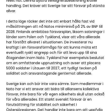
reellt hot. Denna dystra verklighetsbeskrivning kräver
handling. Det kräver att Sverige tar sitt försvar på största
allvar.
I detta läge räcker det inte att enbart hålla fast vid
målsättningen att nå Natos miniminivå på 2% av BNP till
2028. Finlands ambitiösa försvarsplan, liksom satsningar i
länder som Polen och Tyskland, visar att våra allierade
har förstått allvaret i situationen. De investerar nu
kraftigt i sin försvarsförmåga för att kunna möta ett
eventuellt ryskt angrepp och för att leva upp till sina
åtaganden inom Nato. Tyskland har exempelvis beslutat
om en omfattande upprustning och avser att placera
5000 soldater i Litauen till 2027, ett tydligt tecken på
soliditet och ansvarstagande gentemot allierade.
Sverige kan och bör inte vara sämre. Som medlemmar i
Nato har vi ett ansvar att bidra till alliansens kollektiva
försvar, inte bara för vår egen säkerhets skull utan också
för våra allierades. Ett starkt svenskt försvar är en
förutsättning för stabilitet och säkerhet i
Östersjöregionen. Det handlar inte bara om att uppfylla