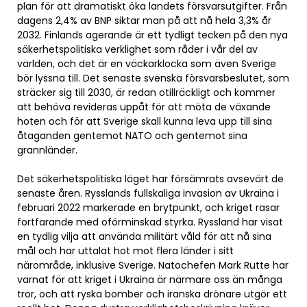
plan för att dramatiskt öka landets försvarsutgifter. Från
dagens 2,4% av BNP siktar man på att nå hela 3,3% år
2032. Finlands agerande är ett tydligt tecken på den nya
säkerhetspolitiska verklighet som råder i vår del av
världen, och det är en väckarklocka som även Sverige
bör lyssna till. Det senaste svenska försvarsbeslutet, som
sträcker sig till 2030, är redan otillräckligt och kommer
att behöva revideras uppåt för att möta de växande
hoten och för att Sverige skall kunna leva upp till sina
åtaganden gentemot NATO och gentemot sina
grannländer.
Det säkerhetspolitiska läget har försämrats avsevärt de
senaste åren. Rysslands fullskaliga invasion av Ukraina i
februari 2022 markerade en brytpunkt, och kriget rasar
fortfarande med oförminskad styrka. Ryssland har visat
en tydlig vilja att använda militärt våld för att nå sina
mål och har uttalat hot mot flera länder i sitt
närområde, inklusive Sverige. Natochefen Mark Rutte har
varnat för att kriget i Ukraina är närmare oss än många
tror, och att ryska bomber och iranska drönare utgör ett