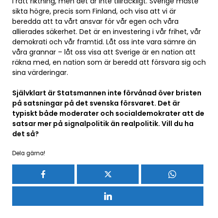
i rätt riktning, men det är inte tillräckligt. Sverige måste
sikta högre, precis som Finland, och visa att vi är
beredda att ta vårt ansvar för vår egen och våra
allierades säkerhet. Det är en investering i vår frihet, vår
demokrati och vår framtid. Låt oss inte vara sämre än
våra grannar – låt oss visa att Sverige är en nation att
räkna med, en nation som är beredd att försvara sig och
sina värderingar.
Självklart är Statsmannen inte förvånad över bristen
på satsningar på det svenska försvaret. Det är
typiskt både moderater och socialdemokrater att de
satsar mer på signalpolitik än realpolitik. Vill du ha
det så?
Dela gärna!