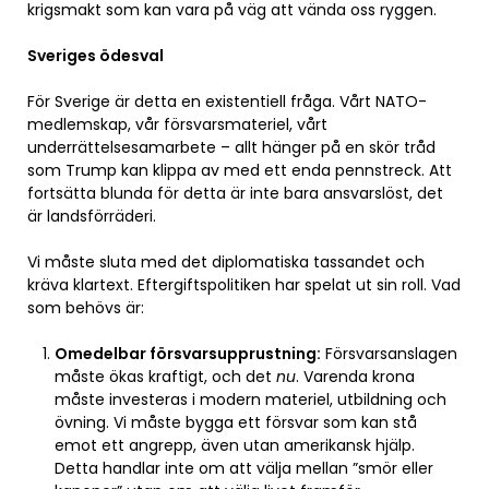
krigsmakt som kan vara på väg att vända oss ryggen.
Sveriges ödesval
För Sverige är detta en existentiell fråga. Vårt NATO-
medlemskap, vår försvarsmateriel, vårt
underrättelsesamarbete – allt hänger på en skör tråd
som Trump kan klippa av med ett enda pennstreck. Att
fortsätta blunda för detta är inte bara ansvarslöst, det
är landsförräderi.
Vi måste sluta med det diplomatiska tassandet och
kräva klartext. Eftergiftspolitiken har spelat ut sin roll. Vad
som behövs är:
Omedelbar försvarsupprustning:
Försvarsanslagen
måste ökas kraftigt, och det
nu
. Varenda krona
måste investeras i modern materiel, utbildning och
övning. Vi måste bygga ett försvar som kan stå
emot ett angrepp, även utan amerikansk hjälp.
Detta handlar inte om att välja mellan ”smör eller