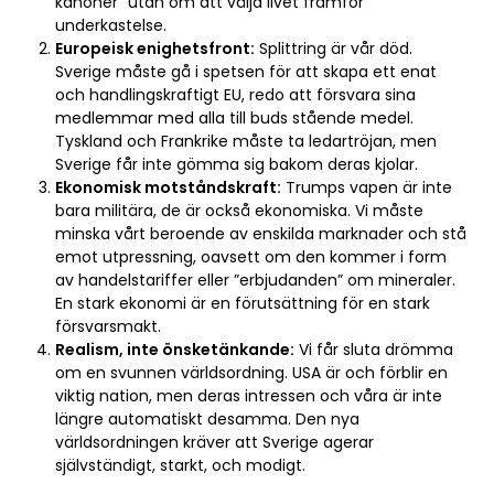
kanoner” utan om att välja livet framför
underkastelse.
Europeisk enighetsfront:
Splittring är vår död.
Sverige måste gå i spetsen för att skapa ett enat
och handlingskraftigt EU, redo att försvara sina
medlemmar med alla till buds stående medel.
Tyskland och Frankrike måste ta ledartröjan, men
Sverige får inte gömma sig bakom deras kjolar.
Ekonomisk motståndskraft:
Trumps vapen är inte
bara militära, de är också ekonomiska. Vi måste
minska vårt beroende av enskilda marknader och stå
emot utpressning, oavsett om den kommer i form
av handelstariffer eller ”erbjudanden” om mineraler.
En stark ekonomi är en förutsättning för en stark
försvarsmakt.
Realism, inte önsketänkande:
Vi får sluta drömma
om en svunnen världsordning. USA är och förblir en
viktig nation, men deras intressen och våra är inte
längre automatiskt desamma. Den nya
världsordningen kräver att Sverige agerar
självständigt, starkt, och modigt.