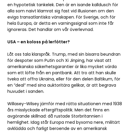
en hypotetisk tankelek. Den är en isande kalldusch för
alla som naivt klamrat sig fast vid illusionen om den
eviga transatlantiska vänskapen. För Sverige, och för
hela Europa, är detta en varningssignal som inte får
ignoreras. Det handlar om vår överlevnad.
USA – en koloss på lerfötter?
Låt oss tala klarspråk. Trump, med sin bisarra beundran
för despoter som Putin och Xi Jinping, har visat att
amerikanska säkerhetsgarantier är lika mycket värda
som ett löfte från en pantbank. Att tro att han skulle
tveka att offra Ukraina, eller för den delen Baltikum, för
en ”deal” med sina auktoritära gelikar, är att begrava
huvudet i sanden.
Willasey-Wilsey jämför med rätta situationen med 1938
års misslyckade eftergiftspolitik. Men det finns en
avgörande skillnad: då rustade Storbritannien i
hemlighet. Idag står Europa med byxorna nere, militärt
avklädda och farligt beroende av en amerikansk