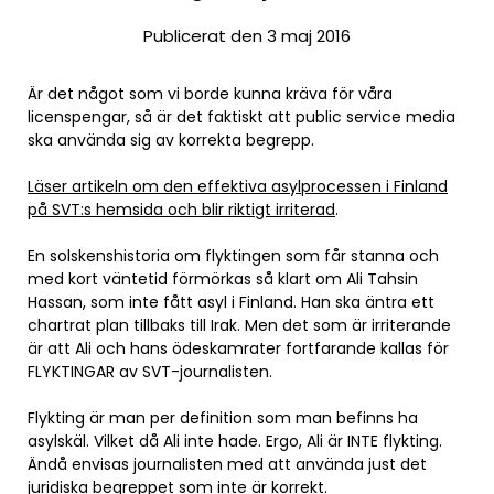
Publicerat den 3 maj 2016
Är det något som vi borde kunna kräva för våra
licenspengar, så är det faktiskt att public service media
ska använda sig av korrekta begrepp.
Läser artikeln om den effektiva asylprocessen i Finland
på SVT:s hemsida och blir riktigt irriterad
.
En solskenshistoria om flyktingen som får stanna och
med kort väntetid förmörkas så klart om Ali Tahsin
Hassan, som inte fått asyl i Finland. Han ska äntra ett
chartrat plan tillbaks till Irak. Men det som är irriterande
är att Ali och hans ödeskamrater fortfarande kallas för
FLYKTINGAR av SVT-journalisten.
Flykting är man per definition som man befinns ha
asylskäl. Vilket då Ali inte hade. Ergo, Ali är INTE flykting.
Ändå envisas journalisten med att använda just det
juridiska begreppet som inte är korrekt.