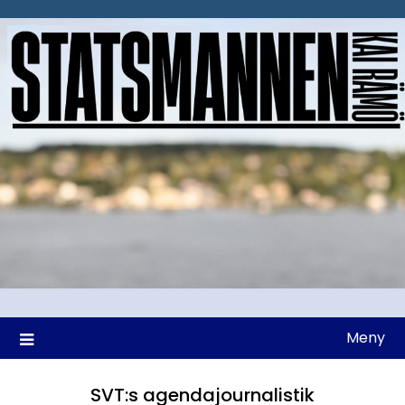
Hoppa
till
innehåll
Meny
SVT:s agendajournalistik