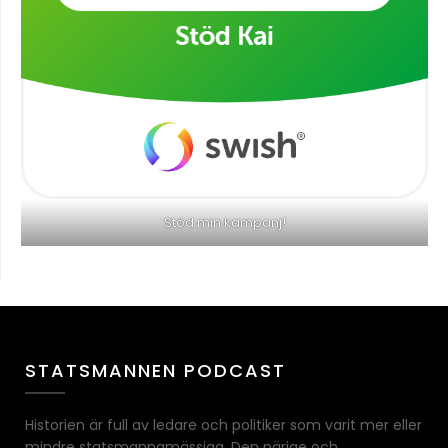
Stöd min kampanj!
STATSMANNEN PODCAST
Historien är full av ledare och politiker som varit mer eller
mindre statsmannamässiga. Den närige och