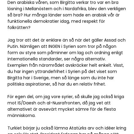
Den arabiska våren, som Birgitta verkar tro var en bra
lösning i Mellanöstern och i Nordafrika, blev den verkligen
så bra? Hur många länder som hade en arabisk vår är
funktionella demokratier idag, med respekt för
folkrätten?
Jag tror att det är enklare än så när det gäller Assad och
Putin. Nämligen att INGEN i Syrien som tror på någon
form av styre som påminner om lag och ordning enligt
internationella standarder, ser några alternativ.
Exemplen från närområdet avskräcker helt enkelt. Visst,
du har ingen yttrandefrihet i Syrien på det viset som
Birgitta har i Sverige, men så länge som du inte har
politiska aspirationer, så har du en relativ frihet.
För egen del, om jag vore syrier, så skulle jag också kriga
mot IS/Daesh och al-Nusrafronten, då jag vet att
alternativet är avsevärt mycket sämre för de flesta
människorna.
Turkiet börjar ju också lämna Atatürks arv och idéer kring