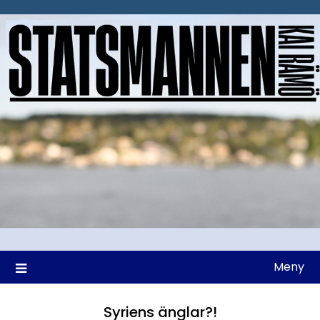
Hoppa
till
innehåll
Meny
Syriens änglar?!