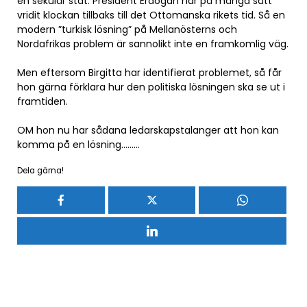
en sekulär stat. President Erdogan har på många sätt
vridit klockan tillbaks till det Ottomanska rikets tid. Så en
modern ”turkisk lösning” på Mellanösterns och
Nordafrikas problem är sannolikt inte en framkomlig väg.
Men eftersom Birgitta har identifierat problemet, så får
hon gärna förklara hur den politiska lösningen ska se ut i
framtiden.
OM hon nu har sådana ledarskapstalanger att hon kan
komma på en lösning………
Dela gärna!