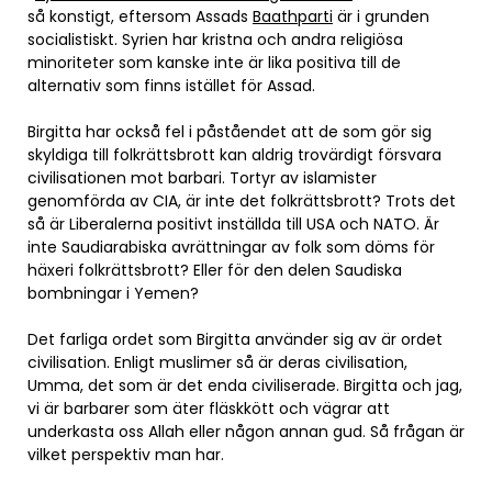
så konstigt, eftersom Assads
Baathparti
är i grunden
socialistiskt. Syrien har kristna och andra religiösa
minoriteter som kanske inte är lika positiva till de
alternativ som finns istället för Assad.
Birgitta har också fel i påståendet att de som gör sig
skyldiga till folkrättsbrott kan aldrig trovärdigt försvara
civilisationen mot barbari. Tortyr av islamister
genomförda av CIA, är inte det folkrättsbrott? Trots det
så är Liberalerna positivt inställda till USA och NATO. Är
inte Saudiarabiska avrättningar av folk som döms för
häxeri folkrättsbrott? Eller för den delen Saudiska
bombningar i Yemen?
Det farliga ordet som Birgitta använder sig av är ordet
civilisation. Enligt muslimer så är deras civilisation,
Umma, det som är det enda civiliserade. Birgitta och jag,
vi är barbarer som äter fläskkött och vägrar att
underkasta oss Allah eller någon annan gud. Så frågan är
vilket perspektiv man har.