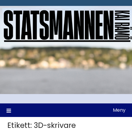
Hoppa
till
innehåll
Meny
Etikett:
3D-skrivare