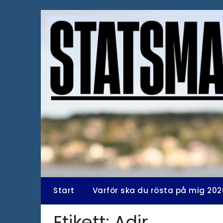
Hoppa
till
innehåll
Start
Varför ska du rösta på mig 202
Etikett:
Adir