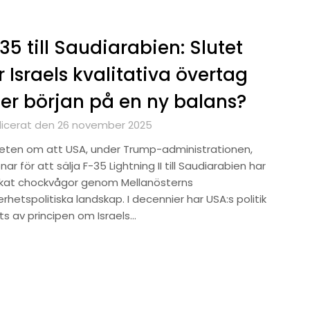
35 till Saudiarabien: Slutet
r Israels kvalitativa övertag
ler början på en ny balans?
licerat den 26 november 2025
eten om att USA, under Trump-administrationen,
ar för att sälja F-35 Lightning II till Saudiarabien har
ckat chockvågor genom Mellanösterns
rhetspolitiska landskap. I decennier har USA:s politik
ts av principen om Israels…