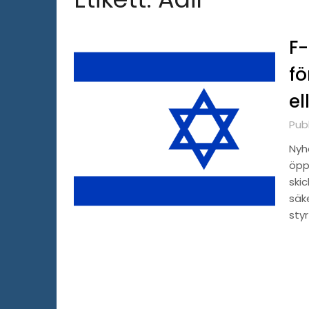
F-
fö
el
Pub
Nyh
öppn
ski
säke
styr