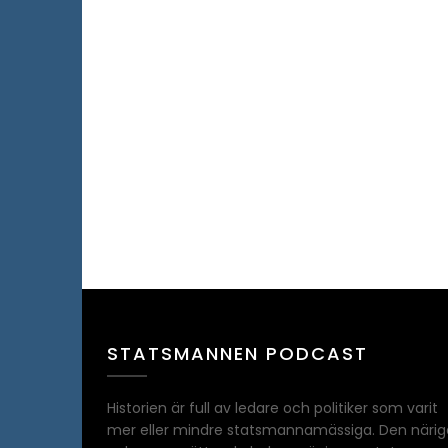
STATSMANNEN PODCAST
Historien är full av ledare och politiker som varit
mer eller mindre statsmannamässiga. Den närig