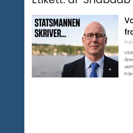
Va
fr
Publ
USA
åre
skif
Frå