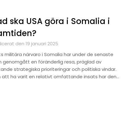
d ska USA göra i Somalia i
amtiden?
icerat den 19 januari 2025
:s militära närvaro i Somalia har under de senaste
n genomgått en föränderlig resa, präglad av
tande strategiska prioriteringar och politiska vindar.
n att ha varit en relativt omfattande insats har den…