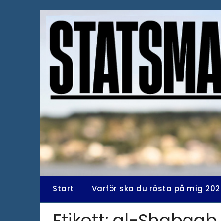
Hoppa
till
innehåll
Start
Varför ska du rösta på mig 202
Etikett:
al-Shabaab