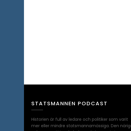
STATSMANNEN PODCAST
Historien är full av ledare och politiker som varit
mer eller mindre statsmannamässiga. Den närig