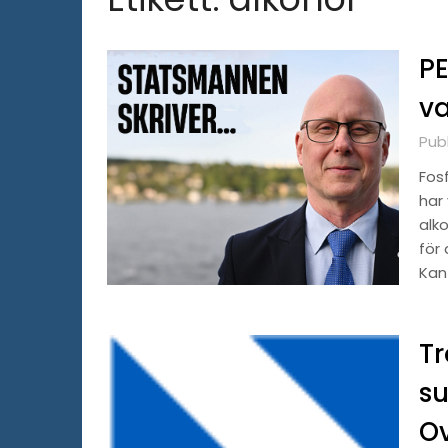
PE
v
Pub
Fosf
har
alk
för 
Kan
Tr
su
Ov