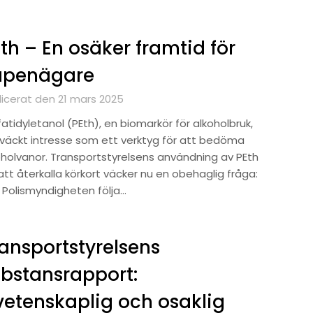
th – En osäker framtid för
apenägare
licerat den 21 mars 2025
atidyletanol (PEth), en biomarkör för alkoholbruk,
 väckt intresse som ett verktyg för att bedöma
oholvanor. Transportstyrelsens användning av PEth
att återkalla körkort väcker nu en obehaglig fråga:
 Polismyndigheten följa…
ansportstyrelsens
bstansrapport:
etenskaplig och osaklig