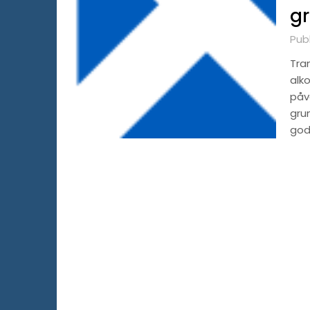
gr
Pub
Tra
alko
påve
grun
god