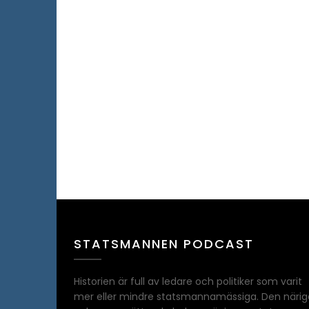
STATSMANNEN PODCAST
Historien är full av ledare och politiker som varit
mer eller mindre statsmannamässiga. Den närig