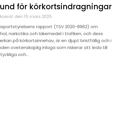
und för körkortsindragningar
licerat den 15 mars 2025
nsportstyrelsens rapport (TSV 2020-8962) om
hol, narkotika och läkemedel i trafiken, och dess
rkan på körkortsinnehav, är en djupt bristfällig och i
den ovetenskaplig inlaga som riskerar att leda till
tyckliga och…