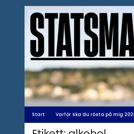
Hoppa
till
innehåll
Start
Varför ska du rösta på mig 202
Etikett:
alkohol