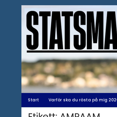
Hoppa
till
innehåll
Start
Varför ska du rösta på mig 202
Etikett:
AMRAAM