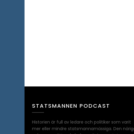
STATSMANNEN PODCAST
Historien är full av ledare och politiker som varit
mer eller mindre statsmannamässiga. Den närig