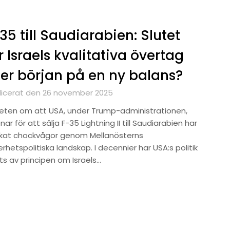
35 till Saudiarabien: Slutet
r Israels kvalitativa övertag
ler början på en ny balans?
licerat den 26 november 2025
eten om att USA, under Trump-administrationen,
ar för att sälja F-35 Lightning II till Saudiarabien har
ckat chockvågor genom Mellanösterns
rhetspolitiska landskap. I decennier har USA:s politik
ts av principen om Israels…