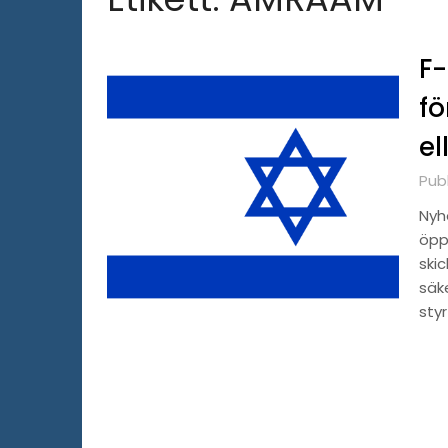
F-
fö
el
Pub
Nyh
öppn
ski
säke
styr