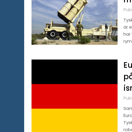
Pub
Tys
är 
har 
rym
Eu
på
is
Pub
Samt
Euro
Tysk
rob