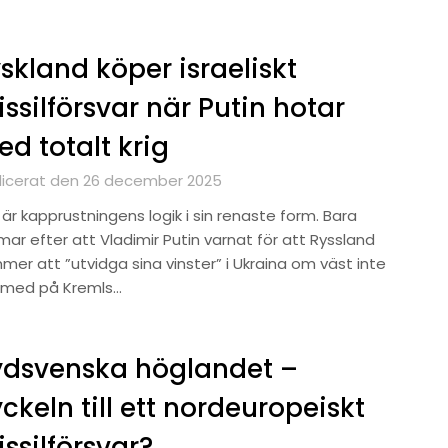
skland köper israeliskt
ssilförsvar när Putin hotar
d totalt krig
licerat den 26 december 2025
är kapprustningens logik i sin renaste form. Bara
ar efter att Vladimir Putin varnat för att Ryssland
mer att ”utvidga sina vinster” i Ukraina om väst inte
 med på Kremls…
ydsvenska höglandet –
ckeln till ett nordeuropeiskt
ssilförsvar?