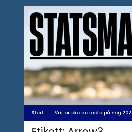
Hoppa
till
innehåll
Start
Varför ska du rösta på mig 202
Etikett:
Arrow3