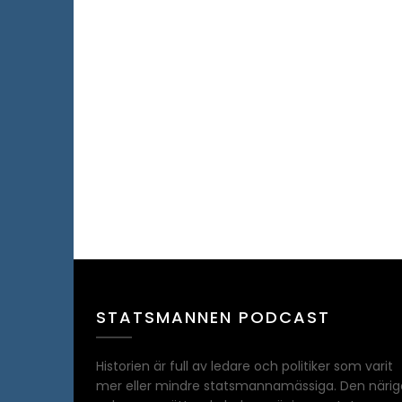
STATSMANNEN PODCAST
Historien är full av ledare och politiker som varit
mer eller mindre statsmannamässiga. Den närig