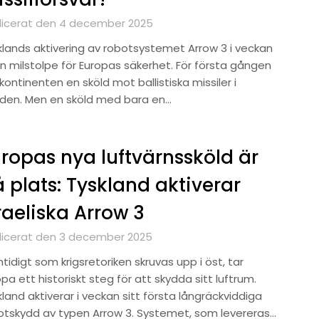
licerat den 4 december 2025
klands aktivering av robotsystemet Arrow 3 i veckan
en milstolpe för Europas säkerhet. För första gången
kontinenten en sköld mot ballistiska missiler i
den. Men en sköld med bara en…
ropas nya luftvärnssköld är
 plats: Tyskland aktiverar
raeliska Arrow 3
licerat den 3 december 2025
idigt som krigsretoriken skruvas upp i öst, tar
pa ett historiskt steg för att skydda sitt luftrum.
land aktiverar i veckan sitt första långräckviddiga
otskydd av typen Arrow 3. Systemet, som levereras…