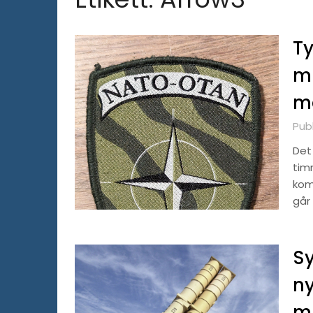
Ty
mi
me
Pub
Det 
timm
kom
går
S
ny
mi