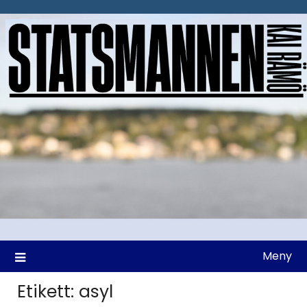
Hoppa
till
innehåll
Meny
Etikett:
asyl