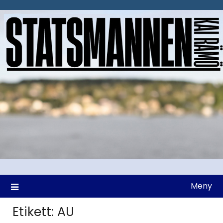
Hoppa
till
innehåll
Meny
Etikett:
AU