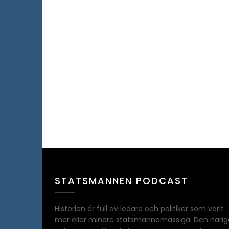
STATSMANNEN PODCAST
Historien är full av ledare och politiker som varit
mer eller mindre statsmannamässiga. Den närig