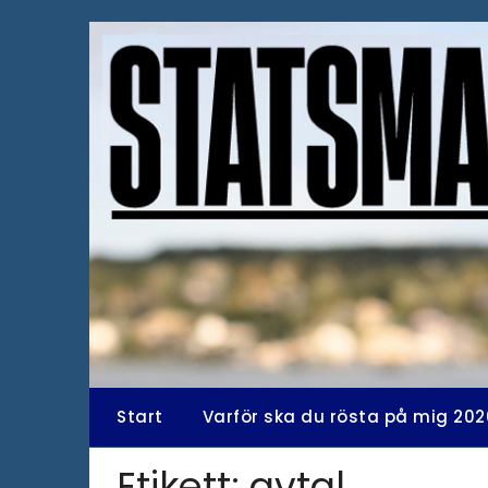
Hoppa
till
innehåll
Start
Varför ska du rösta på mig 202
Etikett:
avtal