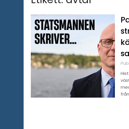
Pa
st
k
sa
Pub
His
väs
med
från