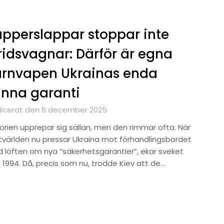
pperslappar stoppar inte
ridsvagnar: Därför är egna
ärnvapen Ukrainas enda
nna garanti
licerat den 6 december 2025
torien upprepar sig sällan, men den rimmar ofta. När
tvärlden nu pressar Ukraina mot förhandlingsbordet
 löften om nya ”säkerhetsgarantier”, ekar sveket
 1994. Då, precis som nu, trodde Kiev att de…