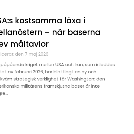
A:s kostsamma läxa i
llanöstern – när baserna
ev måltavlor
licerat den 7 maj 2026
 pågående kriget mellan USA och Iran, som inleddes
utet av februari 2026, har blottlagt en ny och
kväm strategisk verklighet för Washington: den
rikanska militärens framskjutna baser är inte
gre…