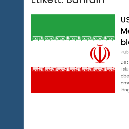
US
Me
bl
Pub
Det
i sl
obe
ame
län