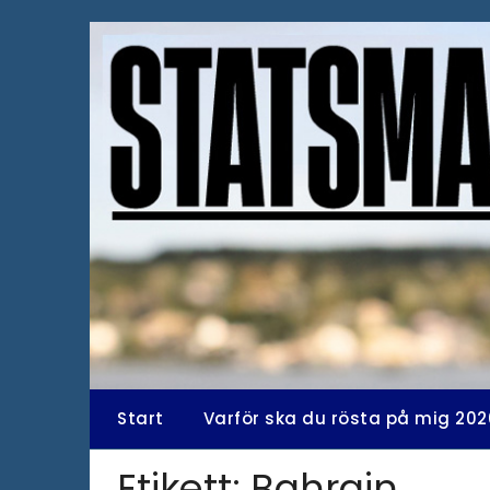
Hoppa
till
innehåll
Start
Varför ska du rösta på mig 202
Etikett:
Bahrain