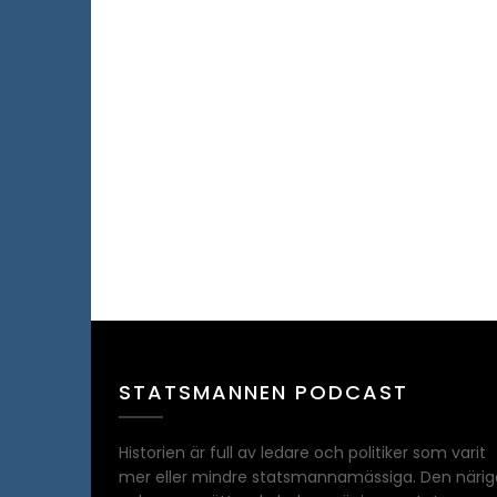
STATSMANNEN PODCAST
Historien är full av ledare och politiker som varit
mer eller mindre statsmannamässiga. Den närig