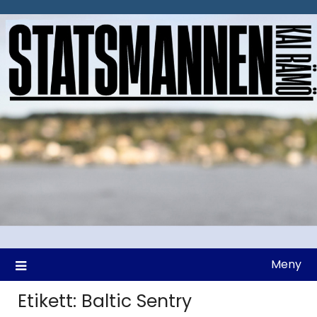
Hoppa
till
innehåll
Meny
Etikett:
Baltic Sentry