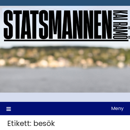
Hoppa
till
innehåll
Meny
Etikett:
besök