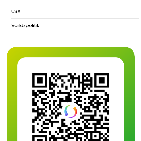
USA
Världspolitik