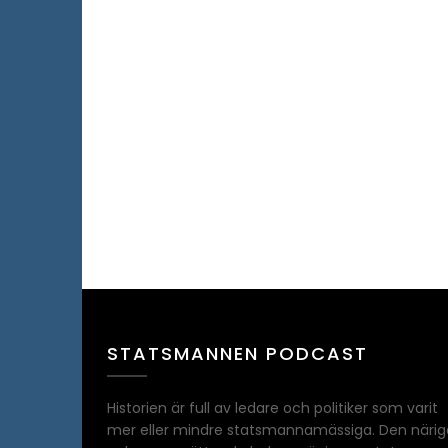
STATSMANNEN PODCAST
Historien är full av ledare och politiker som varit
mer eller mindre statsmannamässiga. Den närig