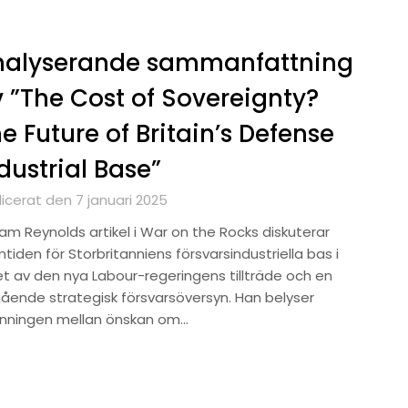
nalyserande sammanfattning
 ”The Cost of Sovereignty?
e Future of Britain’s Defense
dustrial Base”
icerat den 7 januari 2025
iam Reynolds artikel i War on the Rocks diskuterar
tiden för Storbritanniens försvarsindustriella bas i
set av den nya Labour-regeringens tillträde och en
ående strategisk försvarsöversyn. Han belyser
nningen mellan önskan om…