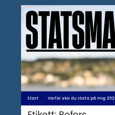
Hoppa
till
innehåll
Start
Varför ska du rösta på mig 202
Etikett:
Bofors