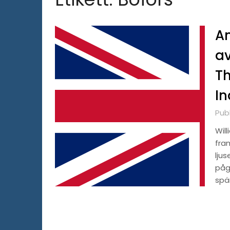
A
av
Th
In
Publ
Will
fram
lju
påg
spä