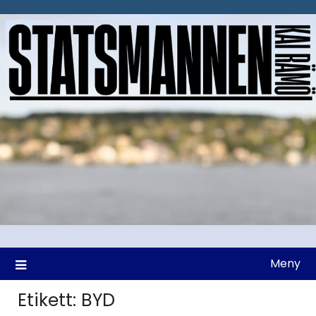
Hoppa
till
innehåll
Meny
Etikett:
BYD