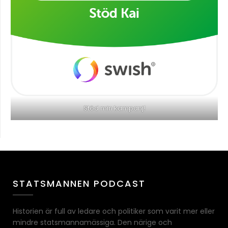
Stöd min kampanj!
STATSMANNEN PODCAST
Historien är full av ledare och politiker som varit mer eller
mindre statsmannamässiga. Den närige och