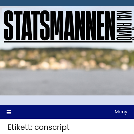
Hoppa
till
innehåll
Meny
Etikett:
conscript